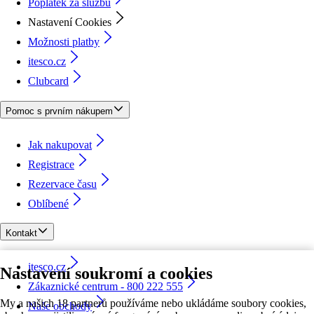
Poplatek za službu
Nastavení Cookies
Možnosti platby
itesco.cz
Clubcard
Pomoc s prvním nákupem
Jak nakupovat
Registrace
Rezervace času
Oblíbené
Kontakt
itesco.cz
Nastavení soukromí a cookies
Zákaznické centrum - 800 222 555
My a našich 18 partnerů používáme nebo ukládáme soubory cookies,
Naše obchody