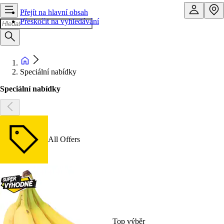
Přejít na hlavní obsah
Přeskočit na vyhledávání
Speciální nabídky
Speciální nabídky
All Offers
Top výběr