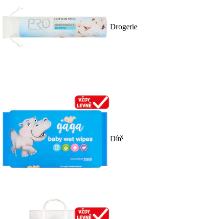
Drogerie
Dítě