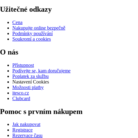
Užitečné odkazy
Cena
Nakupujte online bezpečně
Podmínky používání
Soukromí a cookies
O nás
Přístupnost
Podívejte se, kam doručujeme
Poplatek za službu
Nastavení Cookies
Možnosti platby
itesco.cz
Clubcard
Pomoc s prvním nákupem
Jak nakupovat
Registrace
Rezervace času