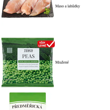
Maso a lahůdky
Mražené