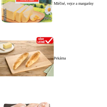
Mléčné, vejce a margaríny
Pekárna