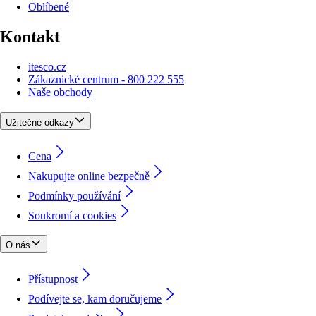
Oblíbené
Kontakt
itesco.cz
Zákaznické centrum - 800 222 555
Naše obchody
Užitečné odkazy
Cena
Nakupujte online bezpečně
Podmínky používání
Soukromí a cookies
O nás
Přístupnost
Podívejte se, kam doručujeme