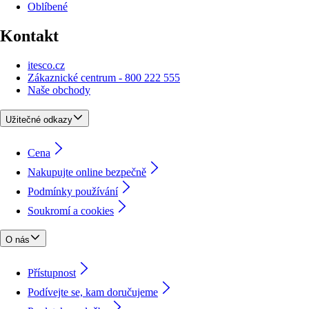
Oblíbené
Kontakt
itesco.cz
Zákaznické centrum - 800 222 555
Naše obchody
Užitečné odkazy
Cena
Nakupujte online bezpečně
Podmínky používání
Soukromí a cookies
O nás
Přístupnost
Podívejte se, kam doručujeme