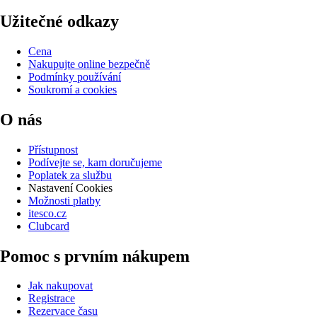
Užitečné odkazy
Cena
Nakupujte online bezpečně
Podmínky používání
Soukromí a cookies
O nás
Přístupnost
Podívejte se, kam doručujeme
Poplatek za službu
Nastavení Cookies
Možnosti platby
itesco.cz
Clubcard
Pomoc s prvním nákupem
Jak nakupovat
Registrace
Rezervace času