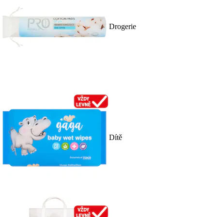
Drogerie
Dítě