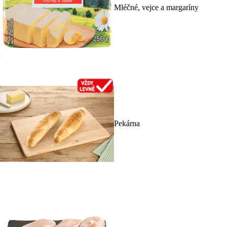
Mléčné, vejce a margaríny
Pekárna