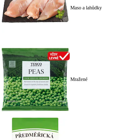
Maso a lahůdky
Mražené