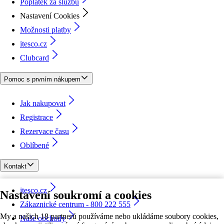
Poplatek za službu
Nastavení Cookies
Možnosti platby
itesco.cz
Clubcard
Pomoc s prvním nákupem
Jak nakupovat
Registrace
Rezervace času
Oblíbené
Kontakt
itesco.cz
Nastavení soukromí a cookies
Zákaznické centrum - 800 222 555
My a našich 18 partnerů používáme nebo ukládáme soubory cookies,
Naše obchody