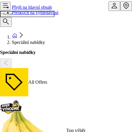
Přejít na hlavní obsah
Přeskočit na vyhledávání
Speciální nabídky
Speciální nabídky
All Offers
Top výběr