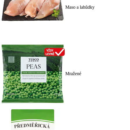
Maso a lahůdky
Mražené