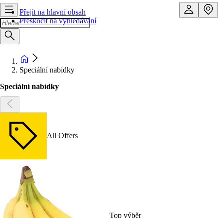
Přejít na hlavní obsah
Přeskočit na vyhledávání
Speciální nabídky
Speciální nabídky
All Offers
Top výběr