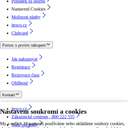
Poplatek za službu
Nastavení Cookies
Možnosti platby
itesco.cz
Clubcard
Pomoc s prvním nákupem
Jak nakupovat
Registrace
Rezervace času
Oblíbené
Kontakt
itesco.cz
Nastavení soukromí a cookies
Zákaznické centrum - 800 222 555
My a našich 18 partnerů používáme nebo ukládáme soubory cookies,
Naše obchody