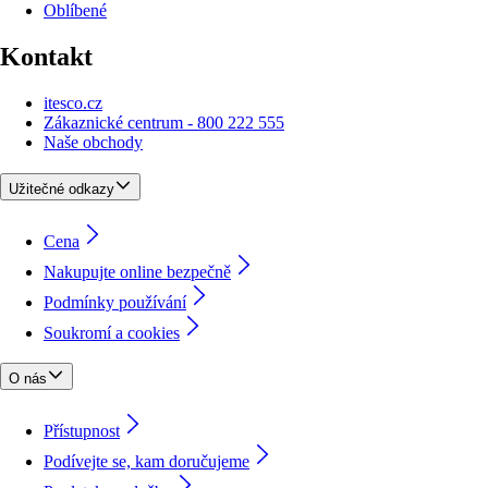
Oblíbené
Kontakt
itesco.cz
Zákaznické centrum - 800 222 555
Naše obchody
Užitečné odkazy
Cena
Nakupujte online bezpečně
Podmínky používání
Soukromí a cookies
O nás
Přístupnost
Podívejte se, kam doručujeme