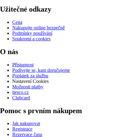
Užitečné odkazy
Cena
Nakupujte online bezpečně
Podmínky používání
Soukromí a cookies
O nás
Přístupnost
Podívejte se, kam doručujeme
Poplatek za službu
Nastavení Cookies
Možnosti platby
itesco.cz
Clubcard
Pomoc s prvním nákupem
Jak nakupovat
Registrace
Rezervace času