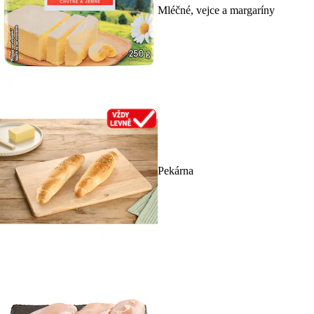
Mléčné, vejce a margaríny
Pekárna