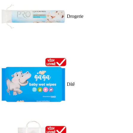
Drogerie
Dítě