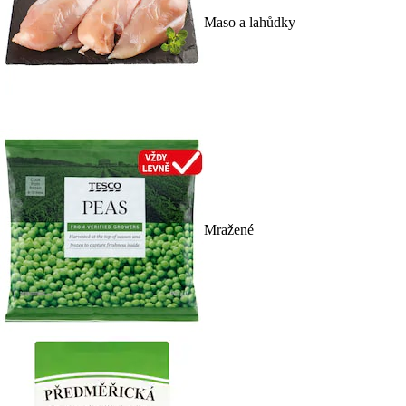
Maso a lahůdky
Mražené