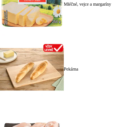
Mléčné, vejce a margaríny
Pekárna