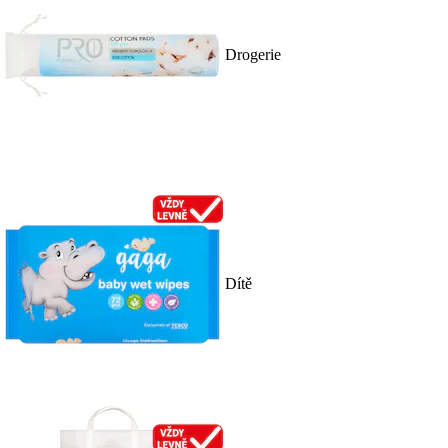
Drogerie
Dítě