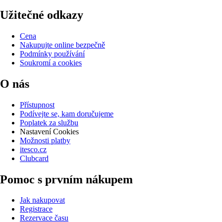
Užitečné odkazy
Cena
Nakupujte online bezpečně
Podmínky používání
Soukromí a cookies
O nás
Přístupnost
Podívejte se, kam doručujeme
Poplatek za službu
Nastavení Cookies
Možnosti platby
itesco.cz
Clubcard
Pomoc s prvním nákupem
Jak nakupovat
Registrace
Rezervace času