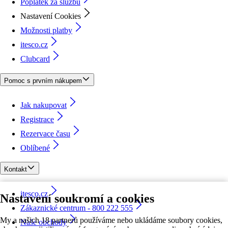
Poplatek za službu
Nastavení Cookies
Možnosti platby
itesco.cz
Clubcard
Pomoc s prvním nákupem
Jak nakupovat
Registrace
Rezervace času
Oblíbené
Kontakt
itesco.cz
Nastavení soukromí a cookies
Zákaznické centrum - 800 222 555
My a našich 18 partnerů používáme nebo ukládáme soubory cookies,
Naše obchody