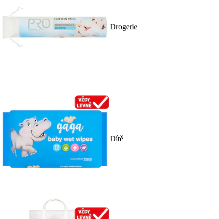
Drogerie
Dítě