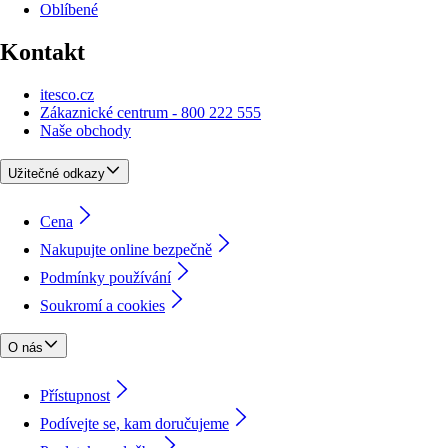
Oblíbené
Kontakt
itesco.cz
Zákaznické centrum - 800 222 555
Naše obchody
Užitečné odkazy
Cena
Nakupujte online bezpečně
Podmínky používání
Soukromí a cookies
O nás
Přístupnost
Podívejte se, kam doručujeme