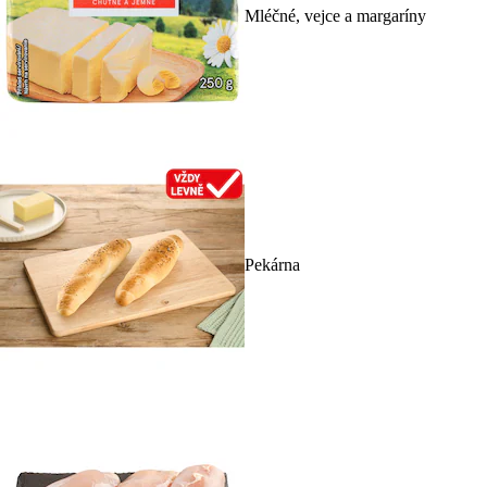
Mléčné, vejce a margaríny
Pekárna