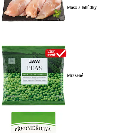
Maso a lahůdky
Mražené