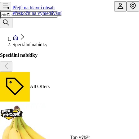
Přejít na hlavní obsah
Přeskočit na vyhledávání
Speciální nabídky
Speciální nabídky
All Offers
Top výběr