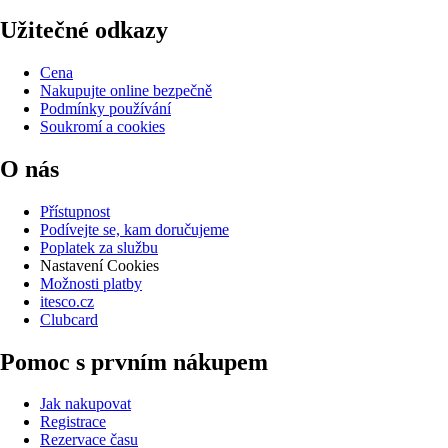
Užitečné odkazy
Cena
Nakupujte online bezpečně
Podmínky používání
Soukromí a cookies
O nás
Přístupnost
Podívejte se, kam doručujeme
Poplatek za službu
Nastavení Cookies
Možnosti platby
itesco.cz
Clubcard
Pomoc s prvním nákupem
Jak nakupovat
Registrace
Rezervace času