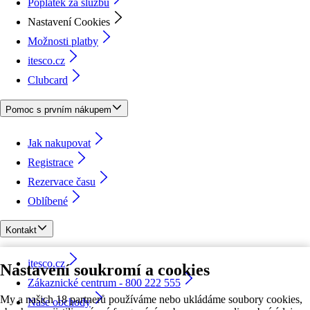
Poplatek za službu
Nastavení Cookies
Možnosti platby
itesco.cz
Clubcard
Pomoc s prvním nákupem
Jak nakupovat
Registrace
Rezervace času
Oblíbené
Kontakt
itesco.cz
Nastavení soukromí a cookies
Zákaznické centrum - 800 222 555
My a našich 18 partnerů používáme nebo ukládáme soubory cookies,
Naše obchody