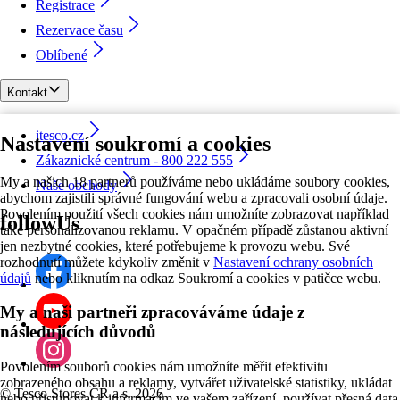
Registrace
Rezervace času
Oblíbené
Kontakt
itesco.cz
Nastavení soukromí a cookies
Zákaznické centrum - 800 222 555
My a našich 18 partnerů používáme nebo ukládáme soubory cookies,
Naše obchody
abychom zajistili správné fungování webu a zpracovali osobní údaje.
Povolením použití všech cookies nám umožníte zobrazovat například
followUs
také personalizovanou reklamu. V opačném případě zůstanou aktivní
jen nezbytné cookies, které potřebujeme k provozu webu. Své
rozhodnutí můžete kdykoliv změnit v
Nastavení ochrany osobních
údajů
nebo kliknutím na odkaz Soukromí a cookies v patičce webu.
My a naši partneři zpracováváme údaje z
následujících důvodů
Povolením souborů cookies nám umožníte měřit efektivitu
zobrazeného obsahu a reklamy, vytvářet uživatelské statistiky, ukládat
©
Tesco Stores ČR a.s. 2026
nebo přistupovat k informacím ve vašem zařízení, používat přesná data