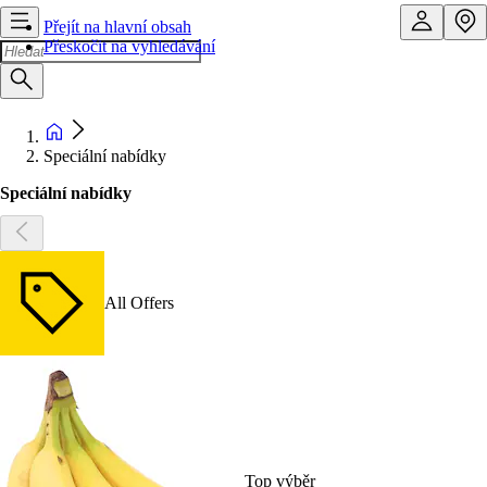
Přejít na hlavní obsah
Přeskočit na vyhledávání
Speciální nabídky
Speciální nabídky
All Offers
Top výběr