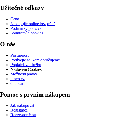
Užitečné odkazy
Cena
Nakupujte online bezpečně
Podmínky používání
Soukromí a cookies
O nás
Přístupnost
Podívejte se, kam doručujeme
Poplatek za službu
Nastavení Cookies
Možnosti platby
itesco.cz
Clubcard
Pomoc s prvním nákupem
Jak nakupovat
Registrace
Rezervace času