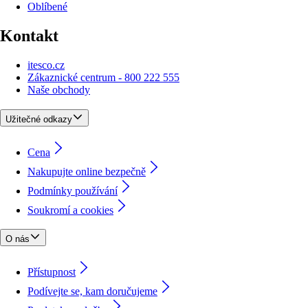
Oblíbené
Kontakt
itesco.cz
Zákaznické centrum - 800 222 555
Naše obchody
Užitečné odkazy
Cena
Nakupujte online bezpečně
Podmínky používání
Soukromí a cookies
O nás
Přístupnost
Podívejte se, kam doručujeme