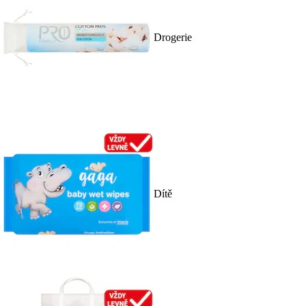
Drogerie
Dítě