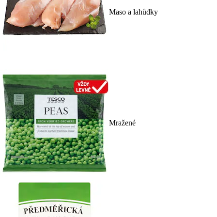
Maso a lahůdky
Mražené