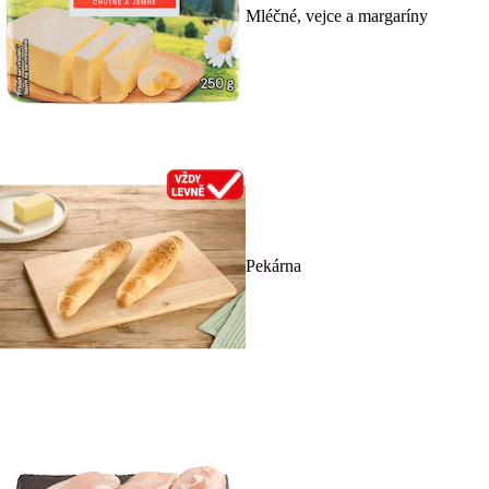
Mléčné, vejce a margaríny
Pekárna