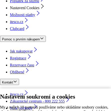
Poplatek za službu
Nastavení Cookies
Možnosti platby
itesco.cz
Clubcard
Pomoc s prvním nákupem
Jak nakupovat
Registrace
Rezervace času
Oblíbené
Kontakt
itesco.cz
Nastavení soukromí a cookies
Zákaznické centrum - 800 222 555
My a našich 18 partnerů používáme nebo ukládáme soubory cookies,
Naše obchody