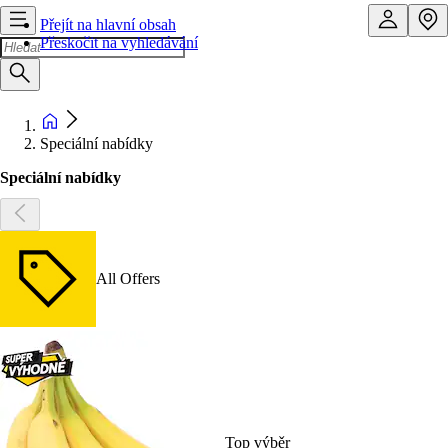
Přejít na hlavní obsah
Přeskočit na vyhledávání
Speciální nabídky
Speciální nabídky
All Offers
Top výběr