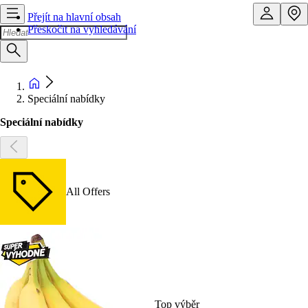
Přejít na hlavní obsah
Přeskočit na vyhledávání
Speciální nabídky
Speciální nabídky
All Offers
Top výběr