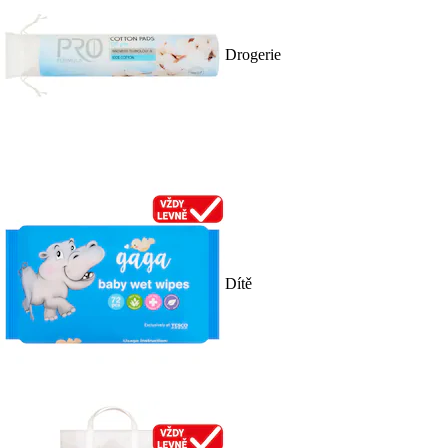
Drogerie
Dítě