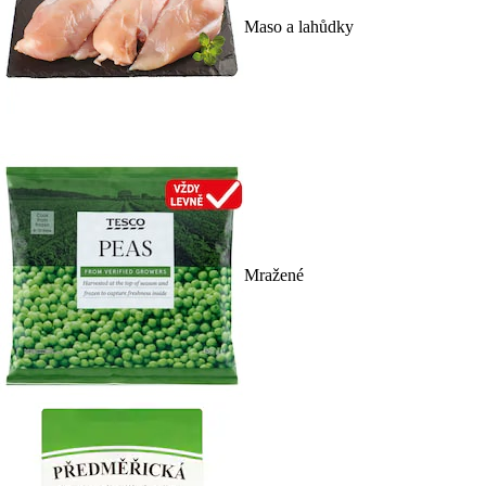
Maso a lahůdky
Mražené