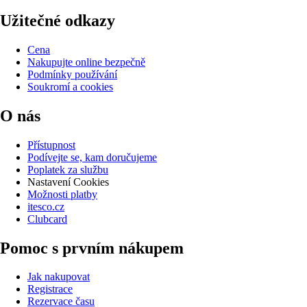
Užitečné odkazy
Cena
Nakupujte online bezpečně
Podmínky používání
Soukromí a cookies
O nás
Přístupnost
Podívejte se, kam doručujeme
Poplatek za službu
Nastavení Cookies
Možnosti platby
itesco.cz
Clubcard
Pomoc s prvním nákupem
Jak nakupovat
Registrace
Rezervace času