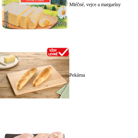
Mléčné, vejce a margaríny
Pekárna