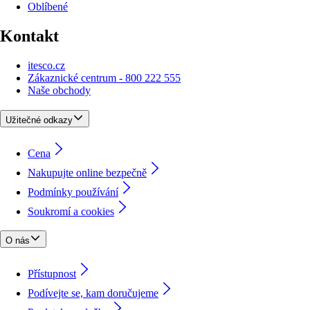
Oblíbené
Kontakt
itesco.cz
Zákaznické centrum - 800 222 555
Naše obchody
Užitečné odkazy
Cena
Nakupujte online bezpečně
Podmínky používání
Soukromí a cookies
O nás
Přístupnost
Podívejte se, kam doručujeme