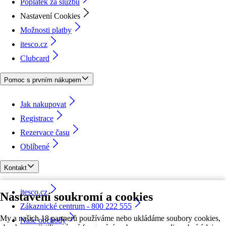
Poplatek za službu
Nastavení Cookies
Možnosti platby
itesco.cz
Clubcard
Pomoc s prvním nákupem
Jak nakupovat
Registrace
Rezervace času
Oblíbené
Kontakt
itesco.cz
Nastavení soukromí a cookies
Zákaznické centrum - 800 222 555
My a našich 18 partnerů používáme nebo ukládáme soubory cookies,
Naše obchody