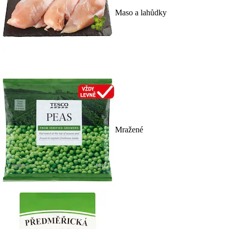
Maso a lahůdky
Mražené