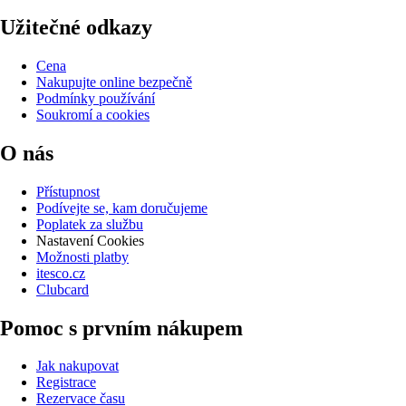
Užitečné odkazy
Cena
Nakupujte online bezpečně
Podmínky používání
Soukromí a cookies
O nás
Přístupnost
Podívejte se, kam doručujeme
Poplatek za službu
Nastavení Cookies
Možnosti platby
itesco.cz
Clubcard
Pomoc s prvním nákupem
Jak nakupovat
Registrace
Rezervace času