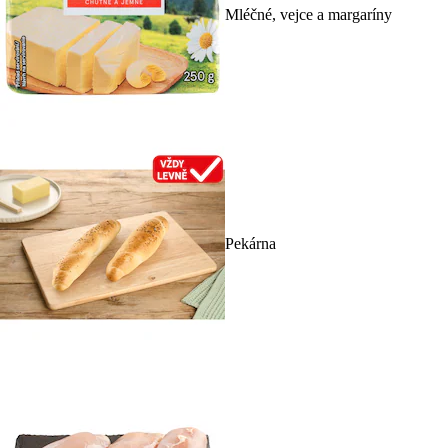
Mléčné, vejce a margaríny
Pekárna