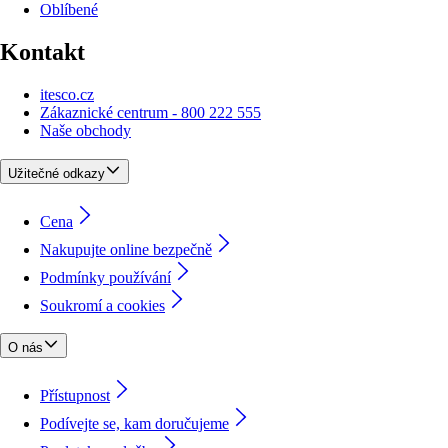
Oblíbené
Kontakt
itesco.cz
Zákaznické centrum - 800 222 555
Naše obchody
Užitečné odkazy
Cena
Nakupujte online bezpečně
Podmínky používání
Soukromí a cookies
O nás
Přístupnost
Podívejte se, kam doručujeme