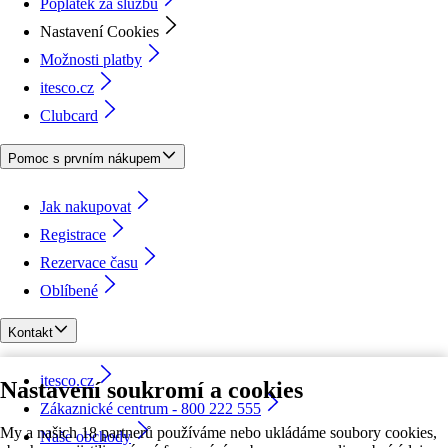
Poplatek za službu
Nastavení Cookies
Možnosti platby
itesco.cz
Clubcard
Pomoc s prvním nákupem
Jak nakupovat
Registrace
Rezervace času
Oblíbené
Kontakt
itesco.cz
Nastavení soukromí a cookies
Zákaznické centrum - 800 222 555
My a našich 18 partnerů používáme nebo ukládáme soubory cookies,
Naše obchody