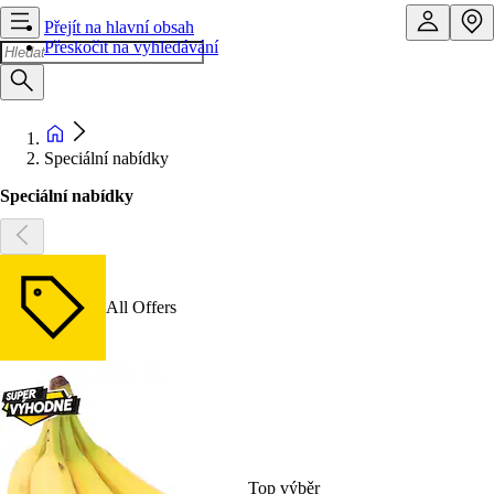
Přejít na hlavní obsah
Přeskočit na vyhledávání
Speciální nabídky
Speciální nabídky
All Offers
Top výběr