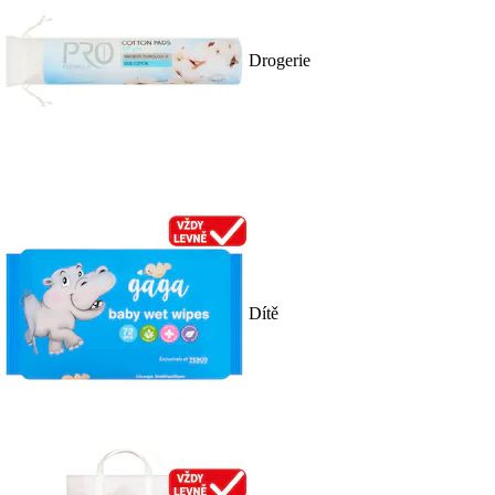
Drogerie
Dítě