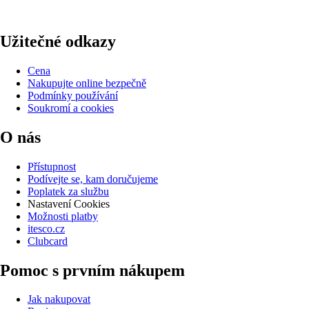
Užitečné odkazy
Cena
Nakupujte online bezpečně
Podmínky používání
Soukromí a cookies
O nás
Přístupnost
Podívejte se, kam doručujeme
Poplatek za službu
Nastavení Cookies
Možnosti platby
itesco.cz
Clubcard
Pomoc s prvním nákupem
Jak nakupovat