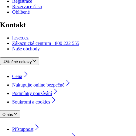
Registrace
Rezervace času
Oblíbené
Kontakt
itesco.cz
Zákaznické centrum - 800 222 555
Naše obchody
Užitečné odkazy
Cena
Nakupujte online bezpečně
Podmínky používání
Soukromí a cookies
O nás
Přístupnost