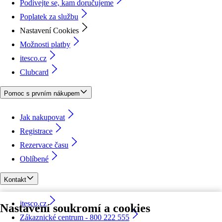
Podívejte se, kam doručujeme
Poplatek za službu
Nastavení Cookies
Možnosti platby
itesco.cz
Clubcard
Pomoc s prvním nákupem
Jak nakupovat
Registrace
Rezervace času
Oblíbené
Kontakt
itesco.cz
Nastavení soukromí a cookies
Zákaznické centrum - 800 222 555