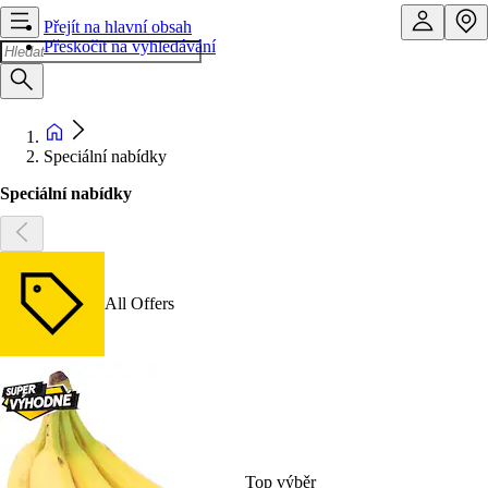
Přejít na hlavní obsah
Přeskočit na vyhledávání
Speciální nabídky
Speciální nabídky
All Offers
Top výběr