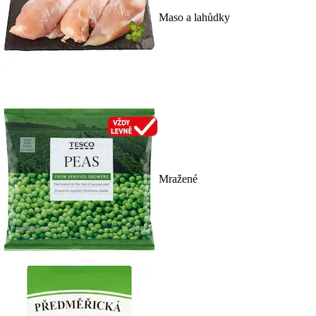
Maso a lahůdky
Mražené