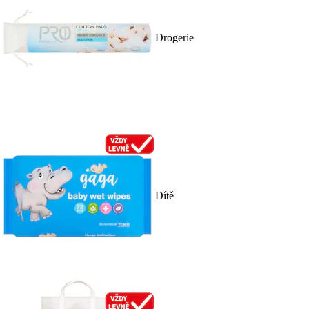
Drogerie
Dítě