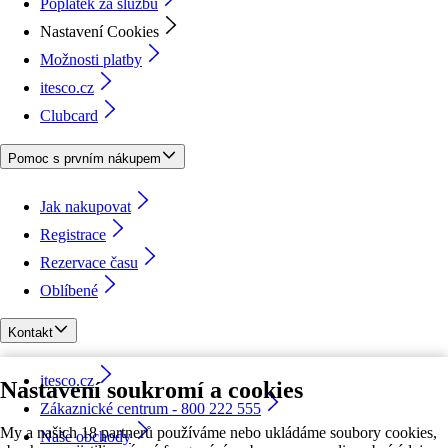
Poplatek za službu
Nastavení Cookies
Možnosti platby
itesco.cz
Clubcard
Pomoc s prvním nákupem
Jak nakupovat
Registrace
Rezervace času
Oblíbené
Kontakt
itesco.cz
Nastavení soukromí a cookies
Zákaznické centrum - 800 222 555
My a našich 18 partnerů používáme nebo ukládáme soubory cookies,
Naše obchody