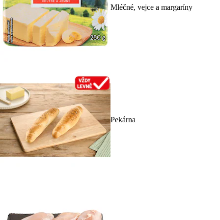
Mléčné, vejce a margaríny
Pekárna