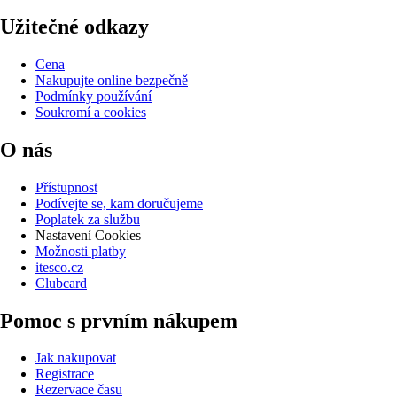
Užitečné odkazy
Cena
Nakupujte online bezpečně
Podmínky používání
Soukromí a cookies
O nás
Přístupnost
Podívejte se, kam doručujeme
Poplatek za službu
Nastavení Cookies
Možnosti platby
itesco.cz
Clubcard
Pomoc s prvním nákupem
Jak nakupovat
Registrace
Rezervace času