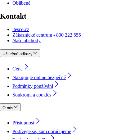
Oblíbené
Kontakt
itesco.cz
Zákaznické centrum - 800 222 555
Naše obchody
Užitečné odkazy
Cena
Nakupujte online bezpečně
Podmínky používání
Soukromí a cookies
O nás
Přístupnost
Podívejte se, kam doručujeme