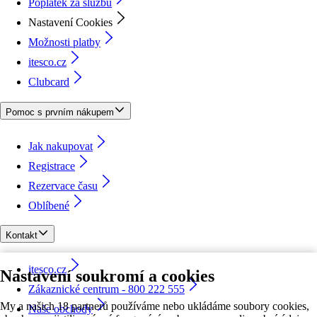
Poplatek za službu
Nastavení Cookies
Možnosti platby
itesco.cz
Clubcard
Pomoc s prvním nákupem
Jak nakupovat
Registrace
Rezervace času
Oblíbené
Kontakt
itesco.cz
Nastavení soukromí a cookies
Zákaznické centrum - 800 222 555
My a našich 18 partnerů používáme nebo ukládáme soubory cookies,
Naše obchody