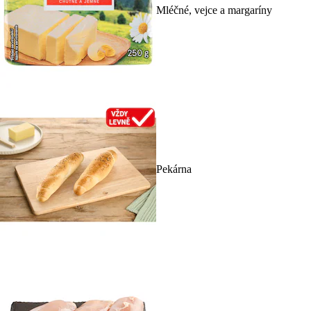
Mléčné, vejce a margaríny
Pekárna