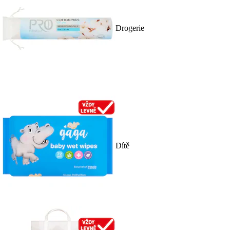
Drogerie
Dítě