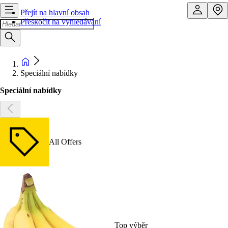
Přejít na hlavní obsah
Přeskočit na vyhledávání
Speciální nabídky
Speciální nabídky
All Offers
Top výběr