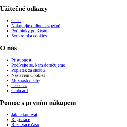
Užitečné odkazy
Cena
Nakupujte online bezpečně
Podmínky používání
Soukromí a cookies
O nás
Přístupnost
Podívejte se, kam doručujeme
Poplatek za službu
Nastavení Cookies
Možnosti platby
itesco.cz
Clubcard
Pomoc s prvním nákupem
Jak nakupovat
Registrace
Rezervace času