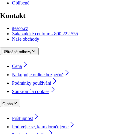
Oblíbené
Kontakt
itesco.cz
Zákaznické centrum - 800 222 555
Naše obchody
Užitečné odkazy
Cena
Nakupujte online bezpečně
Podmínky používání
Soukromí a cookies
O nás
Přístupnost
Podívejte se, kam doručujeme