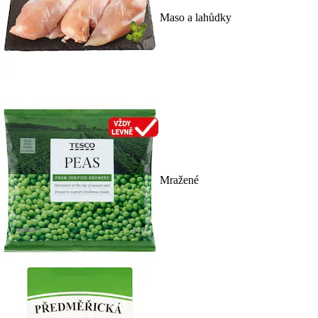
Maso a lahůdky
Mražené