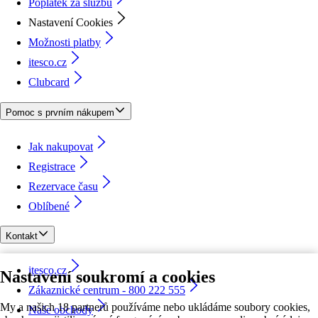
Poplatek za službu
Nastavení Cookies
Možnosti platby
itesco.cz
Clubcard
Pomoc s prvním nákupem
Jak nakupovat
Registrace
Rezervace času
Oblíbené
Kontakt
itesco.cz
Nastavení soukromí a cookies
Zákaznické centrum - 800 222 555
My a našich 18 partnerů používáme nebo ukládáme soubory cookies,
Naše obchody