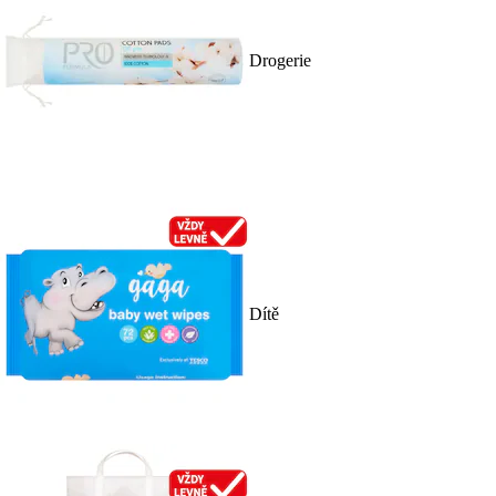
Drogerie
Dítě