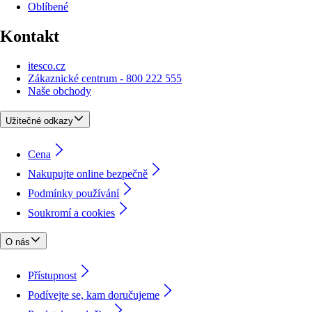
Oblíbené
Kontakt
itesco.cz
Zákaznické centrum - 800 222 555
Naše obchody
Užitečné odkazy
Cena
Nakupujte online bezpečně
Podmínky používání
Soukromí a cookies
O nás
Přístupnost
Podívejte se, kam doručujeme