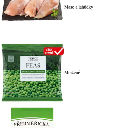
Maso a lahůdky
Mražené