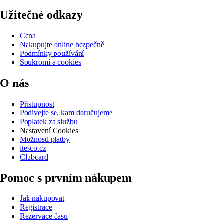
Užitečné odkazy
Cena
Nakupujte online bezpečně
Podmínky používání
Soukromí a cookies
O nás
Přístupnost
Podívejte se, kam doručujeme
Poplatek za službu
Nastavení Cookies
Možnosti platby
itesco.cz
Clubcard
Pomoc s prvním nákupem
Jak nakupovat
Registrace
Rezervace času