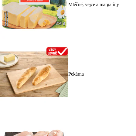
Mléčné, vejce a margaríny
Pekárna