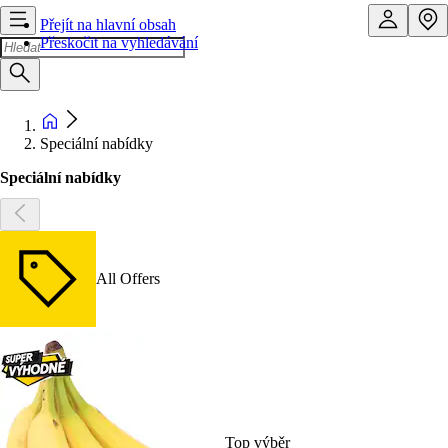
Přejít na hlavní obsah
Přeskočit na vyhledávání
Speciální nabídky
Speciální nabídky
All Offers
Top výběr