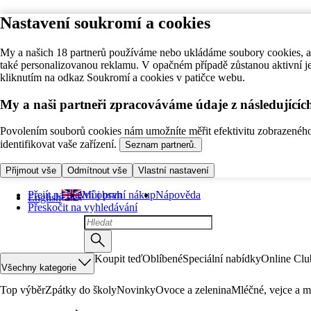
Nastavení soukromí a cookies
My a našich 18 partnerů používáme nebo ukládáme soubory cookies, ab
také personalizovanou reklamu. V opačném případě zůstanou aktivní j
kliknutím na odkaz Soukromí a cookies v patičce webu.
My a naši partneři zpracováváme údaje z následující
Povolením souborů cookies nám umožníte měřit efektivitu zobrazeného o
identifikovat vaše zařízení.
Seznam partnerů.
Přijmout vše
Odmítnout vše
Vlastní nastavení
Přejít na hlavní obsah
Můj první nákup
Nápověda
English
Přeskočit na vyhledávání
Koupit teď
Oblíbené
Speciální nabídky
Online Clu
Všechny kategorie
Top výběr
Zpátky do školy
Novinky
Ovoce a zelenina
Mléčné, vejce a m