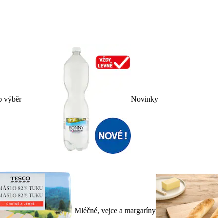
p výběr
Novinky
Mléčné, vejce a margaríny