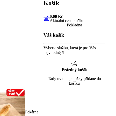
Košík
0,00 Kč
Aktuální cena košíku
0,00 Kč
Aktuální cena košíku
Pokladna
Váš košík
Vyberte službu, která je pro Vás
nejvhodnější
Prázdný košík
Tady uvidíte položky přidané do
košíku
Pekárna