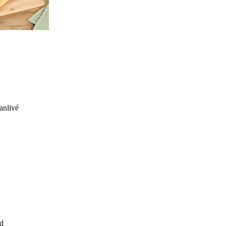
anlivé
d