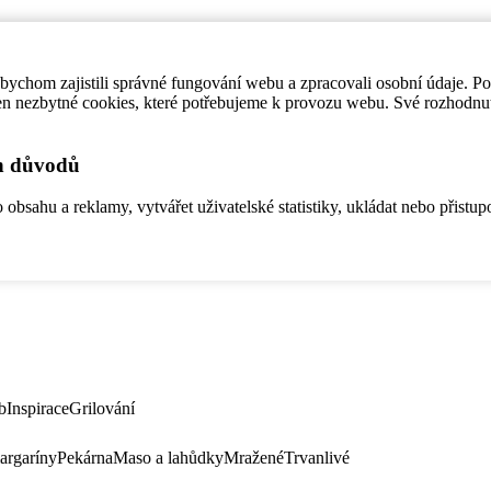
ychom zajistili správné fungování webu a zpracovali osobní údaje. P
en nezbytné cookies, které potřebujeme k provozu webu. Své rozhodnu
ch důvodů
bsahu a reklamy, vytvářet uživatelské statistiky, ukládat nebo přistup
b
Inspirace
Grilování
argaríny
Pekárna
Maso a lahůdky
Mražené
Trvanlivé