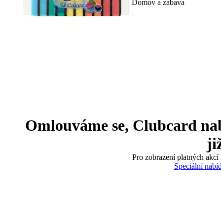
Domov a zábava
Omlouváme se, Clubcard nabíd
ji
Pro zobrazení platných akcí 
Speciální nabí