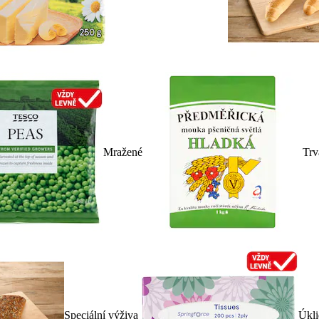
Mražené
Trv
Speciální výživa
Úkli