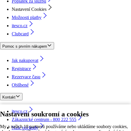
Poplatek za službu
Nastavení Cookies
Možnosti platby
itesco.cz
Clubcard
Pomoc s prvním nákupem
Jak nakupovat
Registrace
Rezervace času
Oblíbené
Kontakt
itesco.cz
Nastavení soukromí a cookies
Zákaznické centrum - 800 222 555
My a našich 18 partnerů používáme nebo ukládáme soubory cookies,
Naše obchody