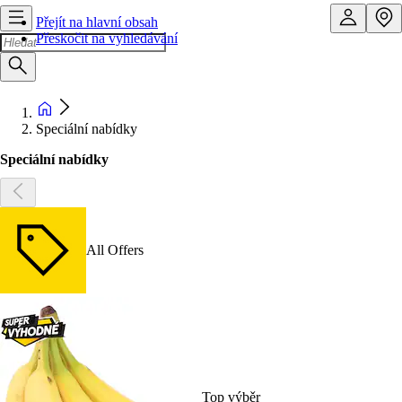
Přejít na hlavní obsah
Přeskočit na vyhledávání
Speciální nabídky
Speciální nabídky
All Offers
Top výběr