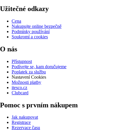
Užitečné odkazy
Cena
Nakupujte online bezpečně
Podmínky používání
Soukromí a cookies
O nás
Přístupnost
Podívejte se, kam doručujeme
Poplatek za službu
Nastavení Cookies
Možnosti platby
itesco.cz
Clubcard
Pomoc s prvním nákupem
Jak nakupovat
Registrace
Rezervace času