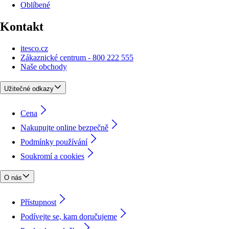
Oblíbené
Kontakt
itesco.cz
Zákaznické centrum - 800 222 555
Naše obchody
Užitečné odkazy
Cena
Nakupujte online bezpečně
Podmínky používání
Soukromí a cookies
O nás
Přístupnost
Podívejte se, kam doručujeme