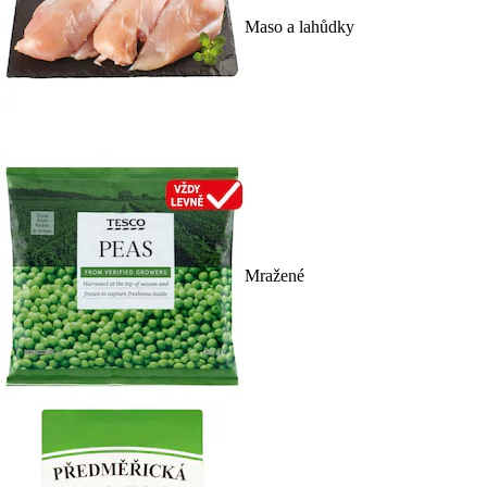
Maso a lahůdky
Mražené