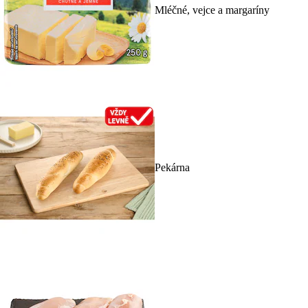
Mléčné, vejce a margaríny
Pekárna