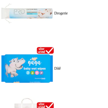
Drogerie
Dítě