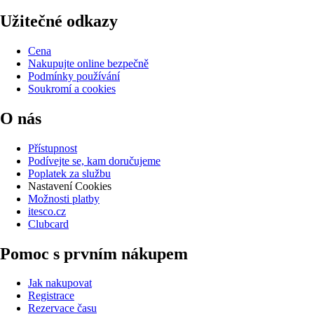
Užitečné odkazy
Cena
Nakupujte online bezpečně
Podmínky používání
Soukromí a cookies
O nás
Přístupnost
Podívejte se, kam doručujeme
Poplatek za službu
Nastavení Cookies
Možnosti platby
itesco.cz
Clubcard
Pomoc s prvním nákupem
Jak nakupovat
Registrace
Rezervace času