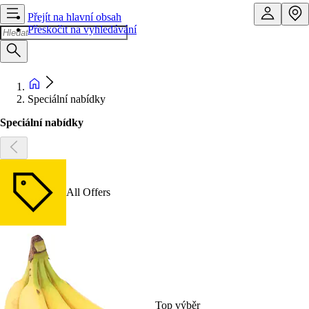
Přejít na hlavní obsah
Přeskočit na vyhledávání
Speciální nabídky
Speciální nabídky
All Offers
Top výběr