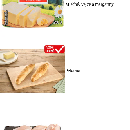
Mléčné, vejce a margaríny
Pekárna