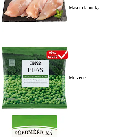
Maso a lahůdky
Mražené