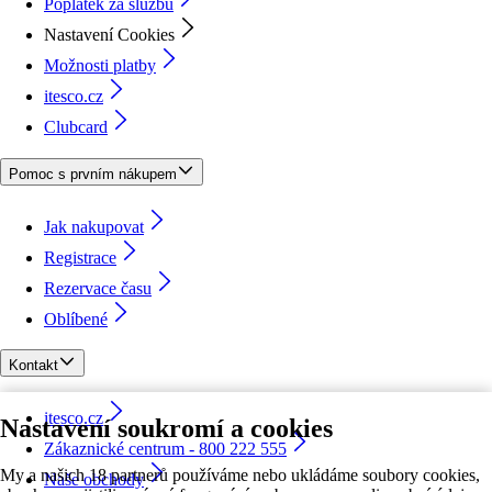
Poplatek za službu
Nastavení Cookies
Možnosti platby
itesco.cz
Clubcard
Pomoc s prvním nákupem
Jak nakupovat
Registrace
Rezervace času
Oblíbené
Kontakt
itesco.cz
Nastavení soukromí a cookies
Zákaznické centrum - 800 222 555
My a našich 18 partnerů používáme nebo ukládáme soubory cookies,
Naše obchody