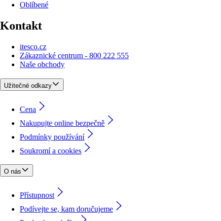
Oblíbené
Kontakt
itesco.cz
Zákaznické centrum - 800 222 555
Naše obchody
Užitečné odkazy
Cena
Nakupujte online bezpečně
Podmínky používání
Soukromí a cookies
O nás
Přístupnost
Podívejte se, kam doručujeme