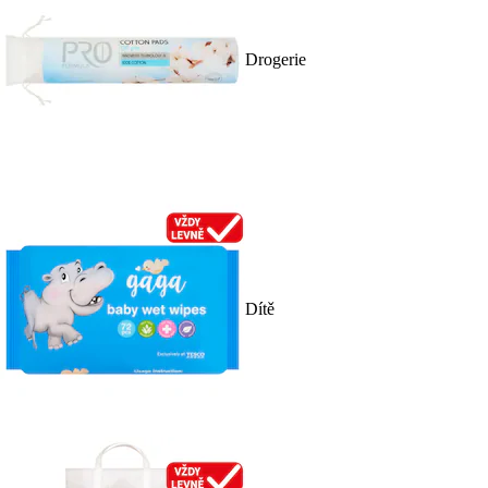
Drogerie
Dítě