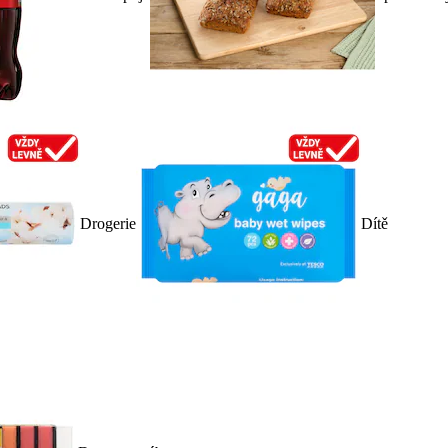
Drogerie
Dítě