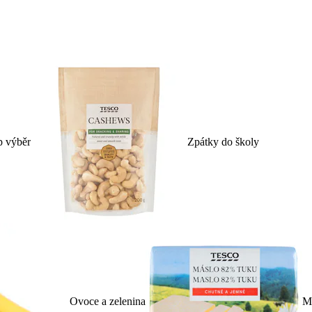
p výběr
Zpátky do školy
Ovoce a zelenina
Ml