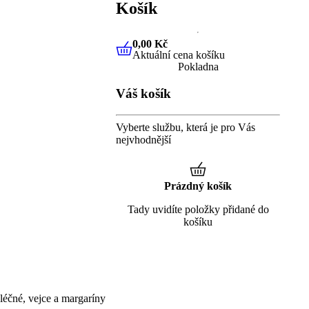
Košík
0,00 Kč
Aktuální cena košíku
0,00 Kč
Aktuální cena košíku
Pokladna
Váš košík
Vyberte službu, která je pro Vás
nejvhodnější
Prázdný košík
Tady uvidíte položky přidané do
košíku
éčné, vejce a margaríny