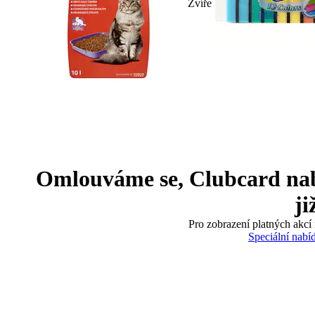
Zvíře
Omlouváme se, Clubcard nabíd
ji
Pro zobrazení platných akcí 
Speciální nabí