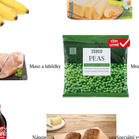
Maso a lahůdky
Mra
Nápoje
Speciální v