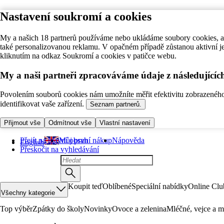
Nastavení soukromí a cookies
My a našich 18 partnerů používáme nebo ukládáme soubory cookies, ab
také personalizovanou reklamu. V opačném případě zůstanou aktivní j
kliknutím na odkaz Soukromí a cookies v patičce webu.
My a naši partneři zpracováváme údaje z následující
Povolením souborů cookies nám umožníte měřit efektivitu zobrazeného o
identifikovat vaše zařízení.
Seznam partnerů.
Přijmout vše
Odmítnout vše
Vlastní nastavení
Přejít na hlavní obsah
Můj první nákup
Nápověda
English
Přeskočit na vyhledávání
Koupit teď
Oblíbené
Speciální nabídky
Online Clu
Všechny kategorie
Top výběr
Zpátky do školy
Novinky
Ovoce a zelenina
Mléčné, vejce a m