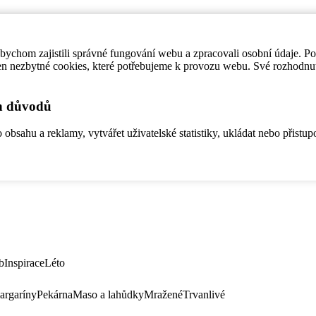
ychom zajistili správné fungování webu a zpracovali osobní údaje. P
en nezbytné cookies, které potřebujeme k provozu webu. Své rozhodnu
ch důvodů
bsahu a reklamy, vytvářet uživatelské statistiky, ukládat nebo přistup
b
Inspirace
Léto
argaríny
Pekárna
Maso a lahůdky
Mražené
Trvanlivé