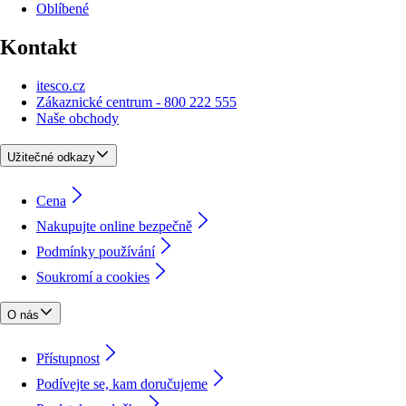
Oblíbené
Kontakt
itesco.cz
Zákaznické centrum - 800 222 555
Naše obchody
Užitečné odkazy
Cena
Nakupujte online bezpečně
Podmínky používání
Soukromí a cookies
O nás
Přístupnost
Podívejte se, kam doručujeme