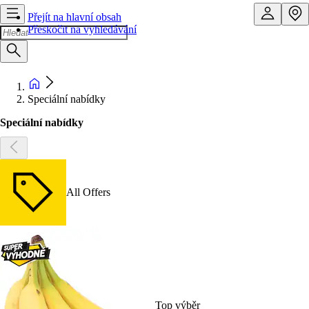
Přejít na hlavní obsah
Přeskočit na vyhledávání
Speciální nabídky
Speciální nabídky
All Offers
Top výběr