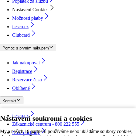
Poplatek za službu
Nastavení Cookies
Možnosti platby
itesco.cz
Clubcard
Pomoc s prvním nákupem
Jak nakupovat
Registrace
Rezervace času
Oblíbené
Kontakt
itesco.cz
Nastavení soukromí a cookies
Zákaznické centrum - 800 222 555
My a našich 18 partnerů používáme nebo ukládáme soubory cookies,
Naše obchody