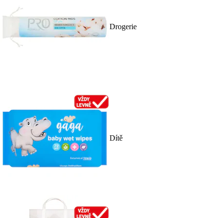
Drogerie
Dítě