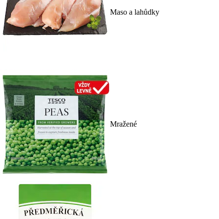
Maso a lahůdky
Mražené