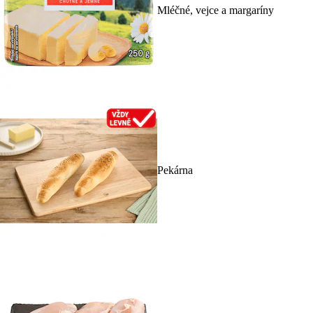
Mléčné, vejce a margaríny
Pekárna