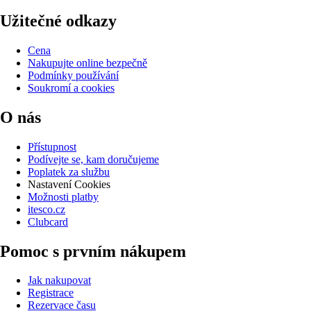
Užitečné odkazy
Cena
Nakupujte online bezpečně
Podmínky používání
Soukromí a cookies
O nás
Přístupnost
Podívejte se, kam doručujeme
Poplatek za službu
Nastavení Cookies
Možnosti platby
itesco.cz
Clubcard
Pomoc s prvním nákupem
Jak nakupovat
Registrace
Rezervace času