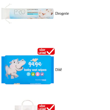
Drogerie
Dítě