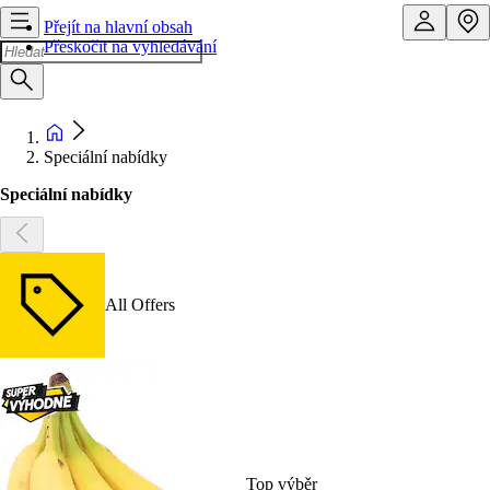
Přejít na hlavní obsah
Přeskočit na vyhledávání
Speciální nabídky
Speciální nabídky
All Offers
Top výběr