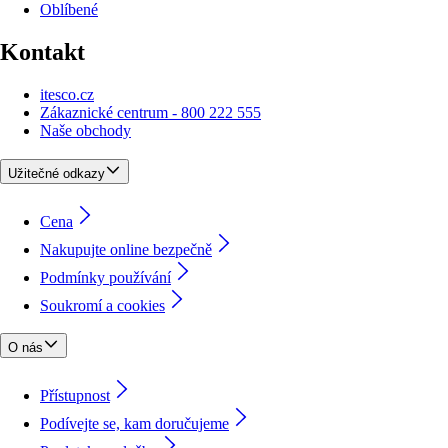
Oblíbené
Kontakt
itesco.cz
Zákaznické centrum - 800 222 555
Naše obchody
Užitečné odkazy
Cena
Nakupujte online bezpečně
Podmínky používání
Soukromí a cookies
O nás
Přístupnost
Podívejte se, kam doručujeme