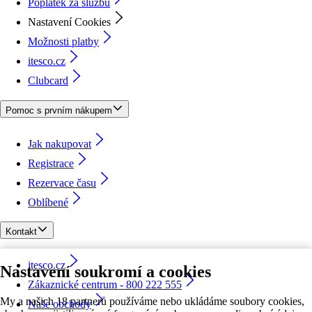
Poplatek za službu
Nastavení Cookies
Možnosti platby
itesco.cz
Clubcard
Pomoc s prvním nákupem
Jak nakupovat
Registrace
Rezervace času
Oblíbené
Kontakt
itesco.cz
Nastavení soukromí a cookies
Zákaznické centrum - 800 222 555
My a našich 18 partnerů používáme nebo ukládáme soubory cookies,
Naše obchody