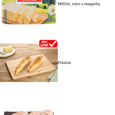
Mléčné, vejce a margaríny
Pekárna