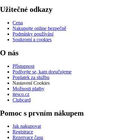
Užitečné odkazy
Cena
Nakupujte online bezpečně
Podmínky používání
Soukromí a cookies
O nás
Přístupnost
Podívejte se, kam doručujeme
Poplatek za službu
Nastavení Cookies
Možnosti platby
itesco.cz
Clubcard
Pomoc s prvním nákupem
Jak nakupovat
Registrace
Rezervace času