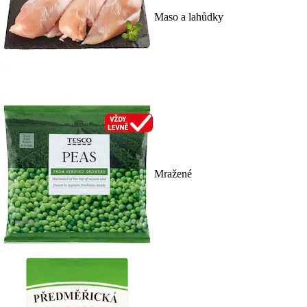
Maso a lahůdky
Mražené