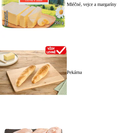
Mléčné, vejce a margaríny
Pekárna