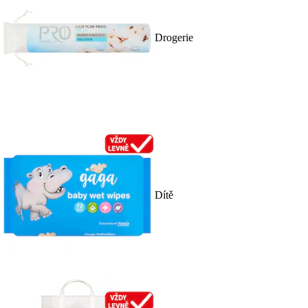
Drogerie
Dítě