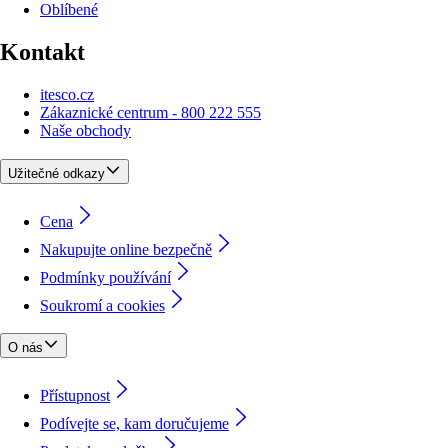
Oblíbené
Kontakt
itesco.cz
Zákaznické centrum - 800 222 555
Naše obchody
Užitečné odkazy
Cena
Nakupujte online bezpečně
Podmínky používání
Soukromí a cookies
O nás
Přístupnost
Podívejte se, kam doručujeme