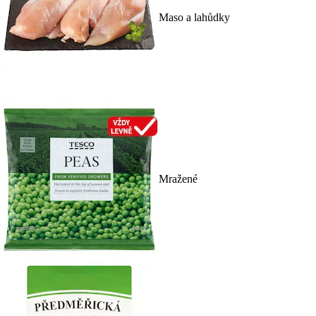
Maso a lahůdky
Mražené