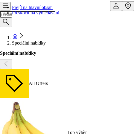
Přejít na hlavní obsah
Přeskočit na vyhledávání
Speciální nabídky
Speciální nabídky
All Offers
Top výběr