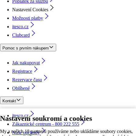
Poplatek za službu
Nastavení Cookies
Možnosti platby
itesco.cz
Clubcard
Pomoc s prvním nákupem
Jak nakupovat
Registrace
Rezervace času
Oblíbené
Kontakt
itesco.cz
Nastavení soukromí a cookies
Zákaznické centrum - 800 222 555
My a našich 18 partnerů používáme nebo ukládáme soubory cookies,
Naše obchody