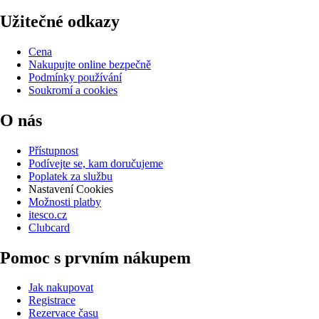
Užitečné odkazy
Cena
Nakupujte online bezpečně
Podmínky používání
Soukromí a cookies
O nás
Přístupnost
Podívejte se, kam doručujeme
Poplatek za službu
Nastavení Cookies
Možnosti platby
itesco.cz
Clubcard
Pomoc s prvním nákupem
Jak nakupovat
Registrace
Rezervace času