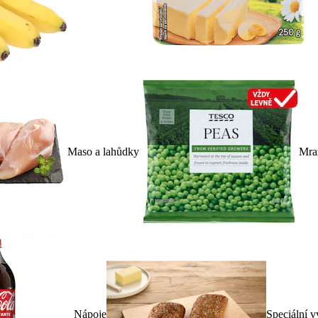
Maso a lahůdky
Mra
Nápoje
Speciální v