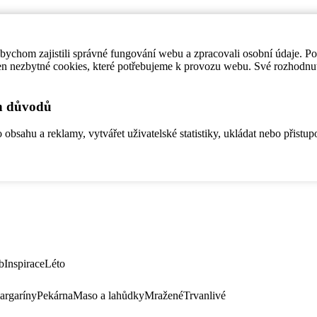
ychom zajistili správné fungování webu a zpracovali osobní údaje. P
en nezbytné cookies, které potřebujeme k provozu webu. Své rozhodnu
ch důvodů
bsahu a reklamy, vytvářet uživatelské statistiky, ukládat nebo přistup
b
Inspirace
Léto
argaríny
Pekárna
Maso a lahůdky
Mražené
Trvanlivé