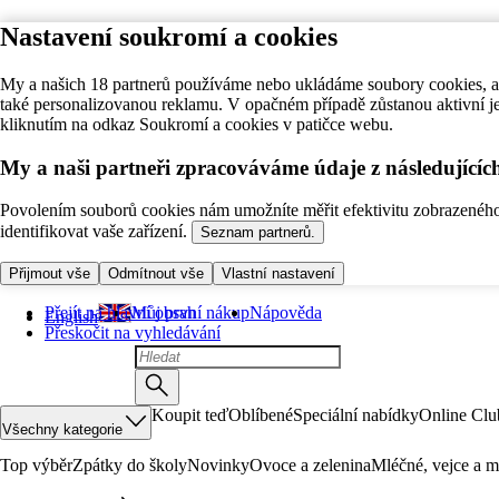
Nastavení soukromí a cookies
My a našich 18 partnerů používáme nebo ukládáme soubory cookies, ab
také personalizovanou reklamu. V opačném případě zůstanou aktivní j
kliknutím na odkaz Soukromí a cookies v patičce webu.
My a naši partneři zpracováváme údaje z následující
Povolením souborů cookies nám umožníte měřit efektivitu zobrazeného o
identifikovat vaše zařízení.
Seznam partnerů.
Přijmout vše
Odmítnout vše
Vlastní nastavení
Přejít na hlavní obsah
Můj první nákup
Nápověda
English
Přeskočit na vyhledávání
Koupit teď
Oblíbené
Speciální nabídky
Online Clu
Všechny kategorie
Top výběr
Zpátky do školy
Novinky
Ovoce a zelenina
Mléčné, vejce a m