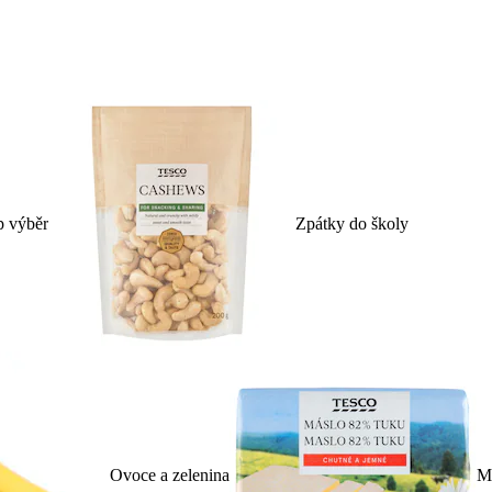
p výběr
Zpátky do školy
Ovoce a zelenina
Ml