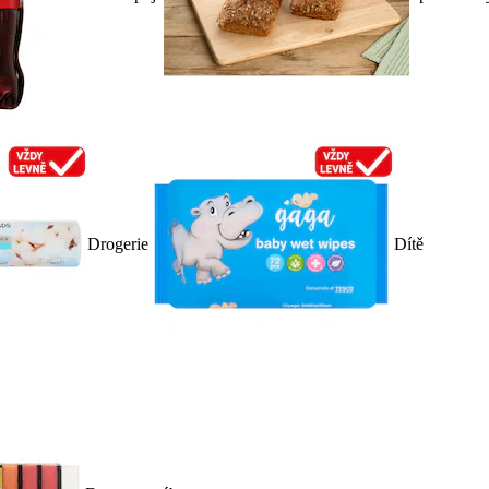
Drogerie
Dítě