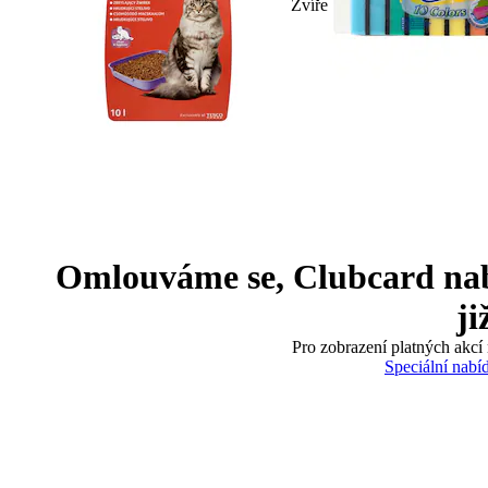
Zvíře
Omlouváme se, Clubcard nabíd
ji
Pro zobrazení platných akcí 
Speciální nabí