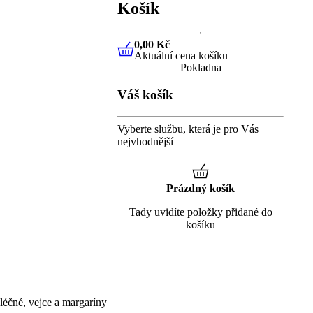
Košík
0,00 Kč
Aktuální cena košíku
0,00 Kč
Aktuální cena košíku
Pokladna
Váš košík
Vyberte službu, která je pro Vás
nejvhodnější
Prázdný košík
Tady uvidíte položky přidané do
košíku
éčné, vejce a margaríny