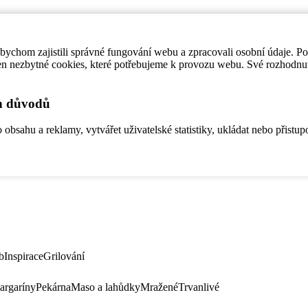
ychom zajistili správné fungování webu a zpracovali osobní údaje. P
en nezbytné cookies, které potřebujeme k provozu webu. Své rozhodnu
ch důvodů
bsahu a reklamy, vytvářet uživatelské statistiky, ukládat nebo přistup
b
Inspirace
Grilování
argaríny
Pekárna
Maso a lahůdky
Mražené
Trvanlivé