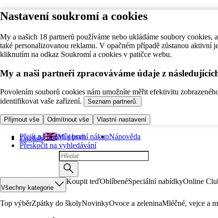
Nastavení soukromí a cookies
My a našich 18 partnerů používáme nebo ukládáme soubory cookies, ab
také personalizovanou reklamu. V opačném případě zůstanou aktivní j
kliknutím na odkaz Soukromí a cookies v patičce webu.
My a naši partneři zpracováváme údaje z následující
Povolením souborů cookies nám umožníte měřit efektivitu zobrazeného o
identifikovat vaše zařízení.
Seznam partnerů.
Přijmout vše
Odmítnout vše
Vlastní nastavení
Přejít na hlavní obsah
Můj první nákup
Nápověda
English
Přeskočit na vyhledávání
Koupit teď
Oblíbené
Speciální nabídky
Online Clu
Všechny kategorie
Top výběr
Zpátky do školy
Novinky
Ovoce a zelenina
Mléčné, vejce a m