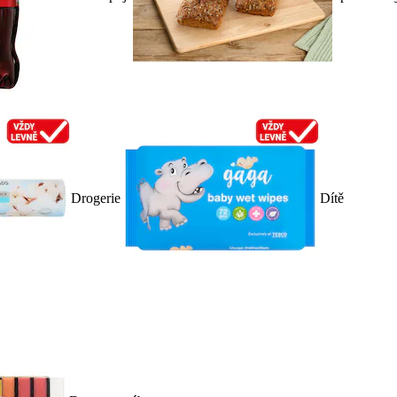
Drogerie
Dítě