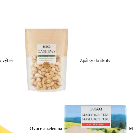
p výběr
Zpátky do školy
Ovoce a zelenina
Ml