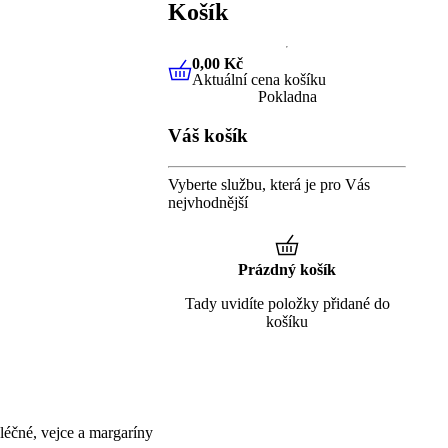
Košík
0,00 Kč
Aktuální cena košíku
0,00 Kč
Aktuální cena košíku
Pokladna
Váš košík
Vyberte službu, která je pro Vás
nejvhodnější
Prázdný košík
Tady uvidíte položky přidané do
košíku
éčné, vejce a margaríny