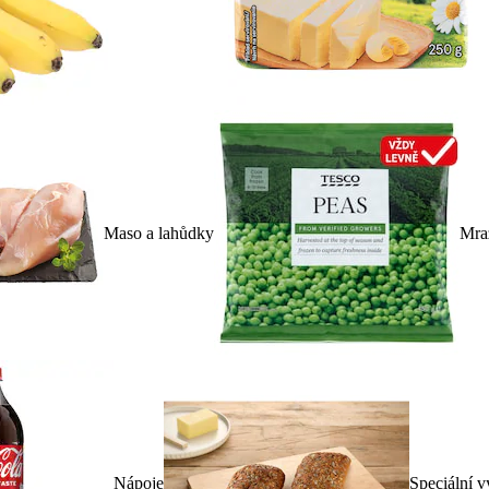
Maso a lahůdky
Mra
Nápoje
Speciální v