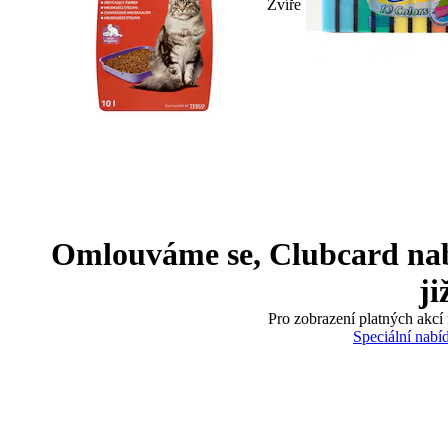
Zvíře
Omlouváme se, Clubcard nabíd
ji
Pro zobrazení platných akcí 
Speciální nabí