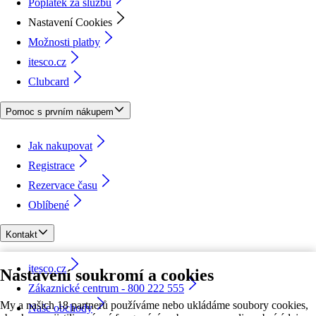
Poplatek za službu
Nastavení Cookies
Možnosti platby
itesco.cz
Clubcard
Pomoc s prvním nákupem
Jak nakupovat
Registrace
Rezervace času
Oblíbené
Kontakt
itesco.cz
Nastavení soukromí a cookies
Zákaznické centrum - 800 222 555
My a našich 18 partnerů používáme nebo ukládáme soubory cookies,
Naše obchody