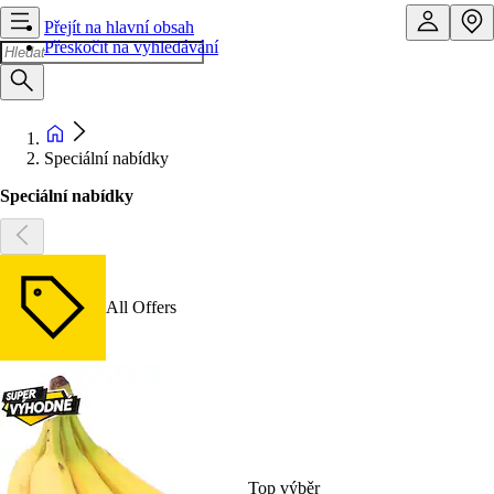
Přejít na hlavní obsah
Přeskočit na vyhledávání
Speciální nabídky
Speciální nabídky
All Offers
Top výběr