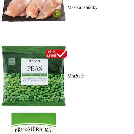
Maso a lahůdky
Mražené