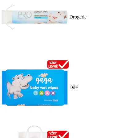
Drogerie
Dítě