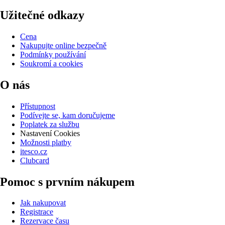
Užitečné odkazy
Cena
Nakupujte online bezpečně
Podmínky používání
Soukromí a cookies
O nás
Přístupnost
Podívejte se, kam doručujeme
Poplatek za službu
Nastavení Cookies
Možnosti platby
itesco.cz
Clubcard
Pomoc s prvním nákupem
Jak nakupovat
Registrace
Rezervace času