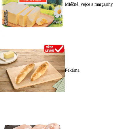
Mléčné, vejce a margaríny
Pekárna