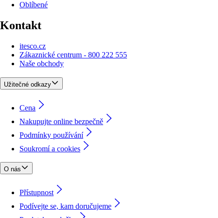
Oblíbené
Kontakt
itesco.cz
Zákaznické centrum - 800 222 555
Naše obchody
Užitečné odkazy
Cena
Nakupujte online bezpečně
Podmínky používání
Soukromí a cookies
O nás
Přístupnost
Podívejte se, kam doručujeme