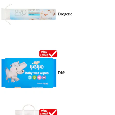
Drogerie
Dítě