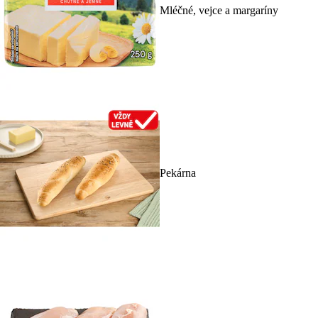
Mléčné, vejce a margaríny
Pekárna