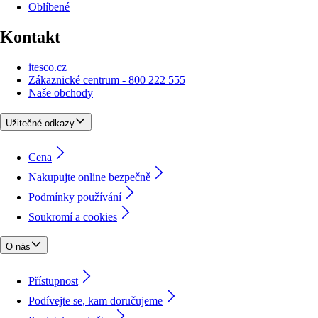
Oblíbené
Kontakt
itesco.cz
Zákaznické centrum - 800 222 555
Naše obchody
Užitečné odkazy
Cena
Nakupujte online bezpečně
Podmínky používání
Soukromí a cookies
O nás
Přístupnost
Podívejte se, kam doručujeme