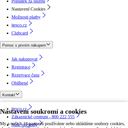
Poplatek za službu
Nastavení Cookies
Možnosti platby
itesco.cz
Clubcard
Pomoc s prvním nákupem
Jak nakupovat
Registrace
Rezervace času
Oblíbené
Kontakt
itesco.cz
Nastavení soukromí a cookies
Zákaznické centrum - 800 222 555
My a našich 18 partnerů používáme nebo ukládáme soubory cookies,
Naše obchody