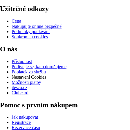
Užitečné odkazy
Cena
Nakupujte online bezpečně
Podmínky používání
Soukromí a cookies
O nás
Přístupnost
Podívejte se, kam doručujeme
Poplatek za službu
Nastavení Cookies
Možnosti platby
itesco.cz
Clubcard
Pomoc s prvním nákupem
Jak nakupovat
Registrace
Rezervace času