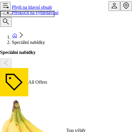
Přejít na hlavní obsah
Přeskočit na vyhledávání
Speciální nabídky
Speciální nabídky
All Offers
Top výběr