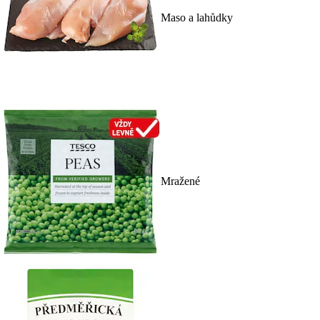
Maso a lahůdky
Mražené