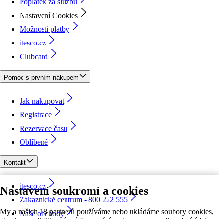
Poplatek za službu
Nastavení Cookies
Možnosti platby
itesco.cz
Clubcard
Pomoc s prvním nákupem
Jak nakupovat
Registrace
Rezervace času
Oblíbené
Kontakt
itesco.cz
Nastavení soukromí a cookies
Zákaznické centrum - 800 222 555
My a našich 18 partnerů používáme nebo ukládáme soubory cookies,
Naše obchody