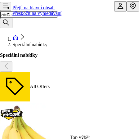
Přejít na hlavní obsah
Přeskočit na vyhledávání
Speciální nabídky
Speciální nabídky
All Offers
Top výběr