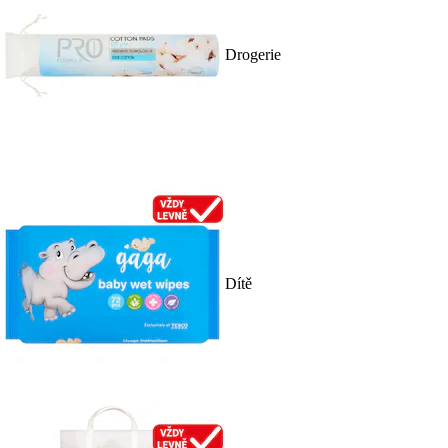
Drogerie
Dítě