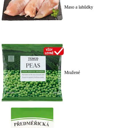
Maso a lahůdky
Mražené