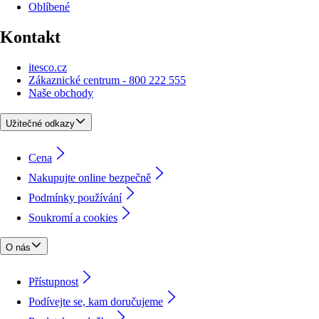
Oblíbené
Kontakt
itesco.cz
Zákaznické centrum - 800 222 555
Naše obchody
Užitečné odkazy
Cena
Nakupujte online bezpečně
Podmínky používání
Soukromí a cookies
O nás
Přístupnost
Podívejte se, kam doručujeme