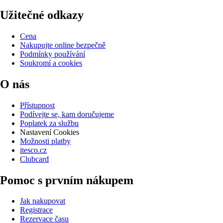
Užitečné odkazy
Cena
Nakupujte online bezpečně
Podmínky používání
Soukromí a cookies
O nás
Přístupnost
Podívejte se, kam doručujeme
Poplatek za službu
Nastavení Cookies
Možnosti platby
itesco.cz
Clubcard
Pomoc s prvním nákupem
Jak nakupovat
Registrace
Rezervace času