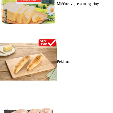
Mléčné, vejce a margaríny
Pekárna