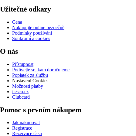
Užitečné odkazy
Cena
Nakupujte online bezpečně
Podmínky používání
Soukromí a cookies
O nás
Přístupnost
Podívejte se, kam doručujeme
Poplatek za službu
Nastavení Cookies
Možnosti platby
itesco.cz
Clubcard
Pomoc s prvním nákupem
Jak nakupovat
Registrace
Rezervace času