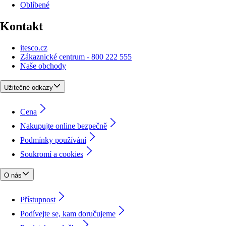
Oblíbené
Kontakt
itesco.cz
Zákaznické centrum - 800 222 555
Naše obchody
Užitečné odkazy
Cena
Nakupujte online bezpečně
Podmínky používání
Soukromí a cookies
O nás
Přístupnost
Podívejte se, kam doručujeme