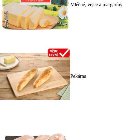
Mléčné, vejce a margaríny
Pekárna