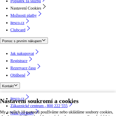
Poplatek za službu
Nastavení Cookies
Možnosti platby
itesco.cz
Clubcard
Pomoc s prvním nákupem
Jak nakupovat
Registrace
Rezervace času
Oblíbené
Kontakt
itesco.cz
Nastavení soukromí a cookies
Zákaznické centrum - 800 222 555
My a našich 18 partnerů používáme nebo ukládáme soubory cookies,
Naše obchody