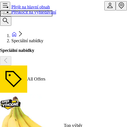
Přejít na hlavní obsah
Přeskočit na vyhledávání
Speciální nabídky
Speciální nabídky
All Offers
Top výběr