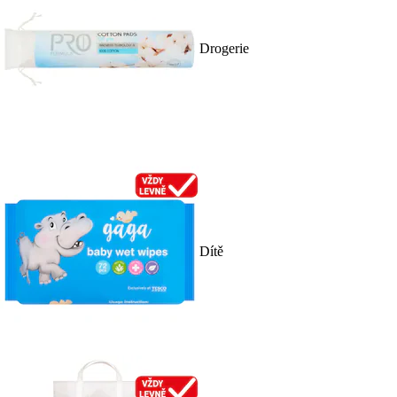
Drogerie
Dítě