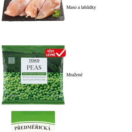
Maso a lahůdky
Mražené