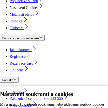
Poplatek za službu
Nastavení Cookies
Možnosti platby
itesco.cz
Clubcard
Pomoc s prvním nákupem
Jak nakupovat
Registrace
Rezervace času
Oblíbené
Kontakt
itesco.cz
Nastavení soukromí a cookies
Zákaznické centrum - 800 222 555
My a našich 18 partnerů používáme nebo ukládáme soubory cookies,
Naše obchody