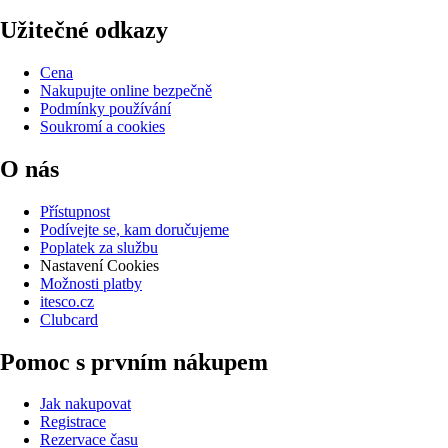
Užitečné odkazy
Cena
Nakupujte online bezpečně
Podmínky používání
Soukromí a cookies
O nás
Přístupnost
Podívejte se, kam doručujeme
Poplatek za službu
Nastavení Cookies
Možnosti platby
itesco.cz
Clubcard
Pomoc s prvním nákupem
Jak nakupovat
Registrace
Rezervace času