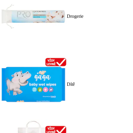
Drogerie
Dítě