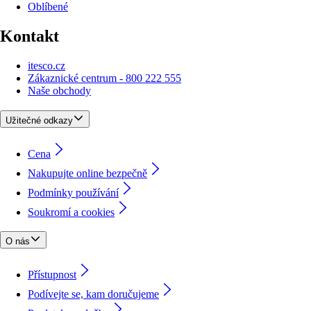
Oblíbené
Kontakt
itesco.cz
Zákaznické centrum - 800 222 555
Naše obchody
Užitečné odkazy
Cena
Nakupujte online bezpečně
Podmínky používání
Soukromí a cookies
O nás
Přístupnost
Podívejte se, kam doručujeme