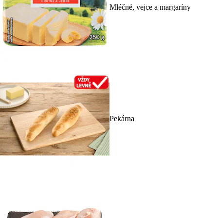
Mléčné, vejce a margaríny
Pekárna