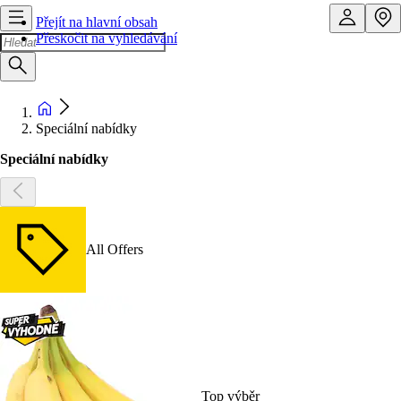
Přejít na hlavní obsah
Přeskočit na vyhledávání
Speciální nabídky
Speciální nabídky
All Offers
Top výběr