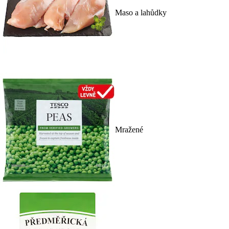
Maso a lahůdky
Mražené