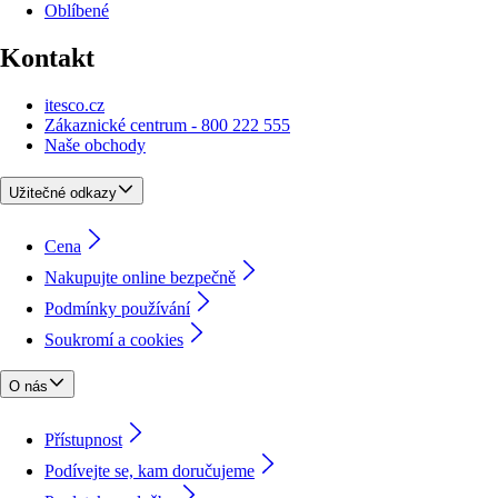
Oblíbené
Kontakt
itesco.cz
Zákaznické centrum - 800 222 555
Naše obchody
Užitečné odkazy
Cena
Nakupujte online bezpečně
Podmínky používání
Soukromí a cookies
O nás
Přístupnost
Podívejte se, kam doručujeme