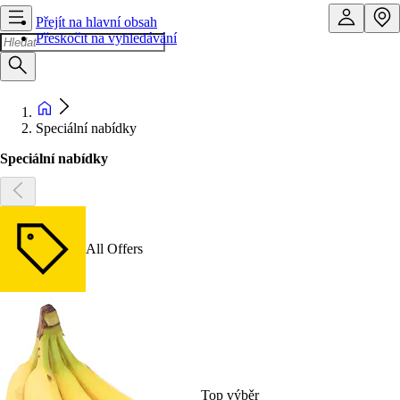
Přejít na hlavní obsah
Přeskočit na vyhledávání
Speciální nabídky
Speciální nabídky
All Offers
Top výběr