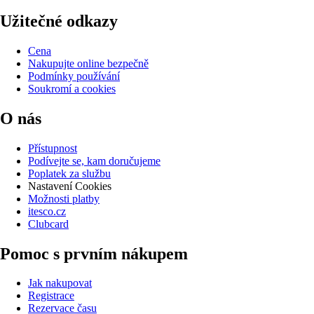
Užitečné odkazy
Cena
Nakupujte online bezpečně
Podmínky používání
Soukromí a cookies
O nás
Přístupnost
Podívejte se, kam doručujeme
Poplatek za službu
Nastavení Cookies
Možnosti platby
itesco.cz
Clubcard
Pomoc s prvním nákupem
Jak nakupovat
Registrace
Rezervace času