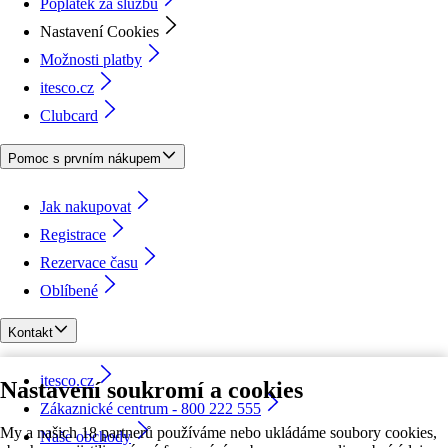
Poplatek za službu
Nastavení Cookies
Možnosti platby
itesco.cz
Clubcard
Pomoc s prvním nákupem
Jak nakupovat
Registrace
Rezervace času
Oblíbené
Kontakt
itesco.cz
Nastavení soukromí a cookies
Zákaznické centrum - 800 222 555
My a našich 18 partnerů používáme nebo ukládáme soubory cookies,
Naše obchody