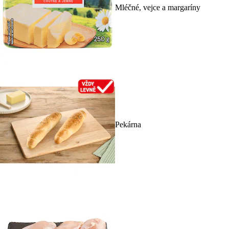
Mléčné, vejce a margaríny
Pekárna