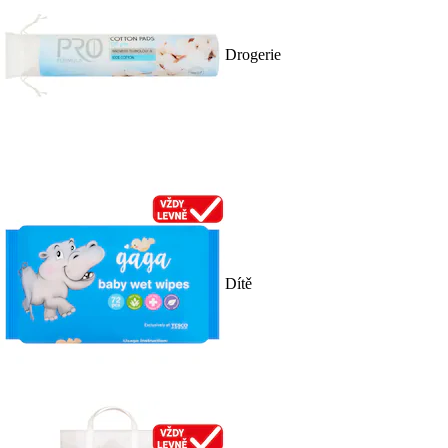
Drogerie
Dítě