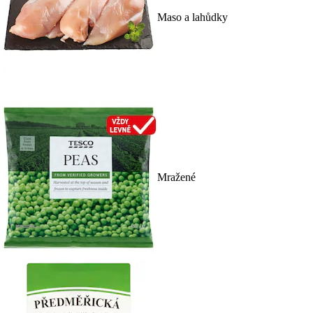
Maso a lahůdky
Mražené