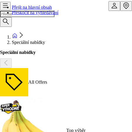
Přejít na hlavní obsah
Přeskočit na vyhledávání
Speciální nabídky
Speciální nabídky
All Offers
Top výběr