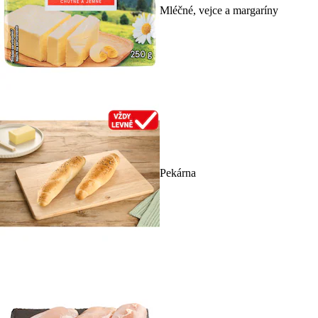
Mléčné, vejce a margaríny
Pekárna