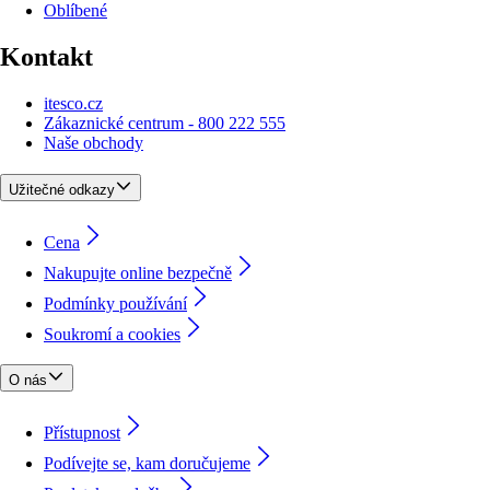
Oblíbené
Kontakt
itesco.cz
Zákaznické centrum - 800 222 555
Naše obchody
Užitečné odkazy
Cena
Nakupujte online bezpečně
Podmínky používání
Soukromí a cookies
O nás
Přístupnost
Podívejte se, kam doručujeme