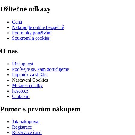
Užitečné odkazy
Cena
Nakupujte online bezpečně
Podmínky používání
Soukromí a cookies
O nás
Přístupnost
Podívejte se, kam doručujeme
Poplatek za službu
Nastavení Cookies
Možnosti platby
itesco.cz
Clubcard
Pomoc s prvním nákupem
Jak nakupovat
Registrace
Rezervace času