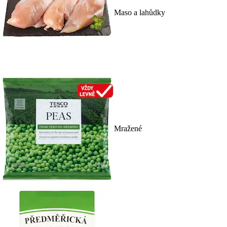
Maso a lahůdky
Mražené