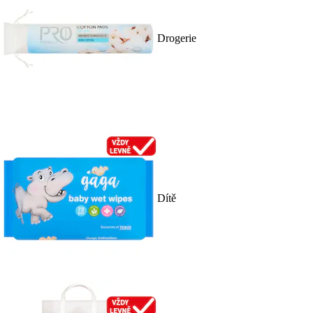
Drogerie
Dítě