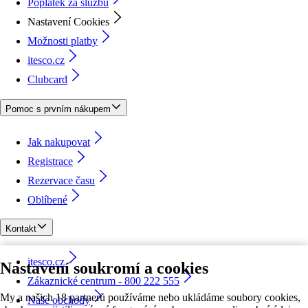
Poplatek za službu
Nastavení Cookies
Možnosti platby
itesco.cz
Clubcard
Pomoc s prvním nákupem
Jak nakupovat
Registrace
Rezervace času
Oblíbené
Kontakt
itesco.cz
Nastavení soukromí a cookies
Zákaznické centrum - 800 222 555
My a našich 18 partnerů používáme nebo ukládáme soubory cookies,
Naše obchody