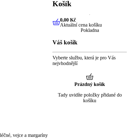
Košík
0,00 Kč
Aktuální cena košíku
0,00 Kč
Aktuální cena košíku
Pokladna
Váš košík
Vyberte službu, která je pro Vás
nejvhodnější
Prázdný košík
Tady uvidíte položky přidané do
košíku
éčné, vejce a margaríny