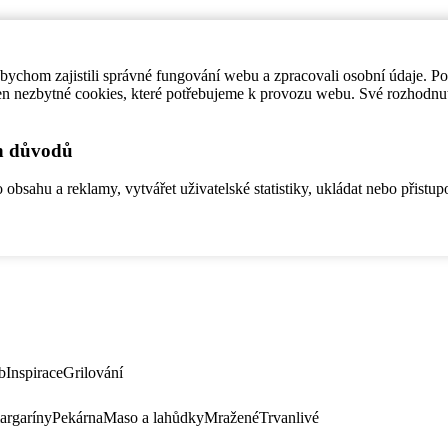
ychom zajistili správné fungování webu a zpracovali osobní údaje. P
en nezbytné cookies, které potřebujeme k provozu webu. Své rozhodnu
ch důvodů
bsahu a reklamy, vytvářet uživatelské statistiky, ukládat nebo přistup
b
Inspirace
Grilování
argaríny
Pekárna
Maso a lahůdky
Mražené
Trvanlivé