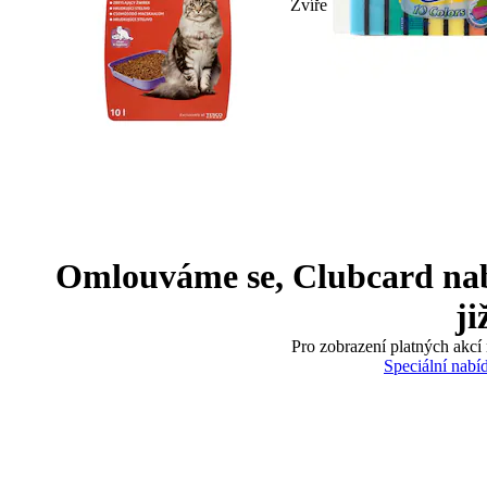
Zvíře
Omlouváme se, Clubcard nabíd
ji
Pro zobrazení platných akcí 
Speciální nabí