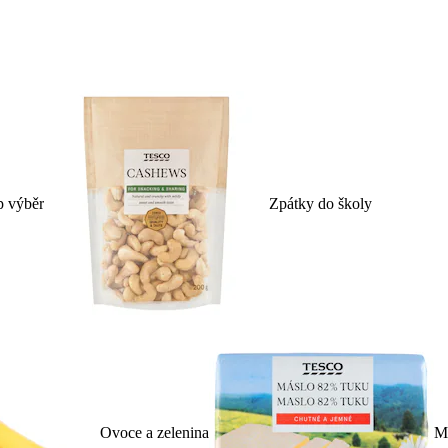
p výběr
Zpátky do školy
Ovoce a zelenina
Ml