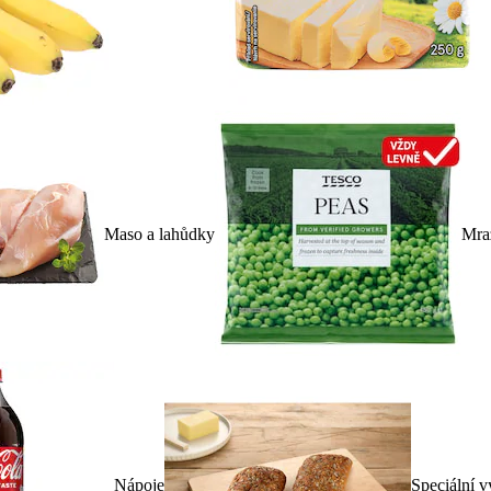
Maso a lahůdky
Mra
Nápoje
Speciální v