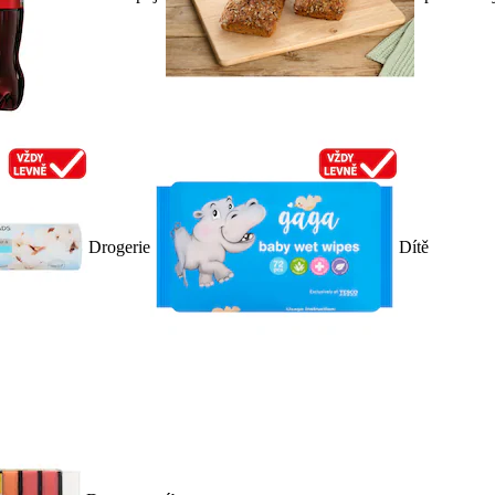
Drogerie
Dítě