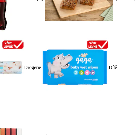
Drogerie
Dítě