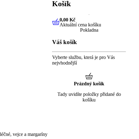
Košík
0,00 Kč
Aktuální cena košíku
0,00 Kč
Aktuální cena košíku
Pokladna
Váš košík
Vyberte službu, která je pro Vás
nejvhodnější
Prázdný košík
Tady uvidíte položky přidané do
košíku
éčné, vejce a margaríny