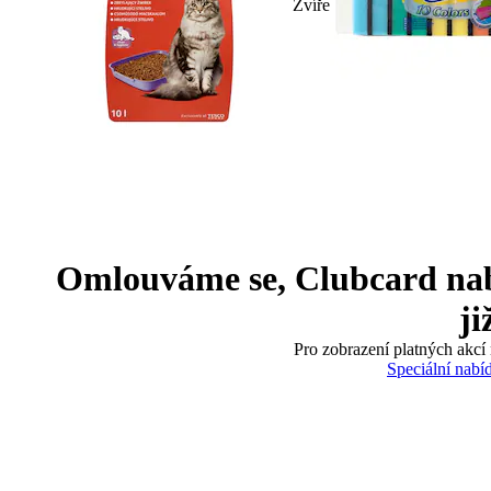
Zvíře
Omlouváme se, Clubcard nabíd
ji
Pro zobrazení platných akcí 
Speciální nabí