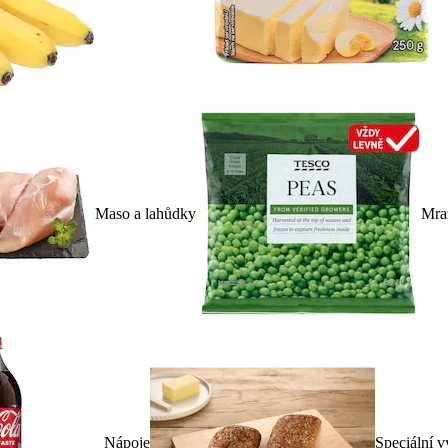
Maso a lahůdky
Mra
Nápoje
Speciální v