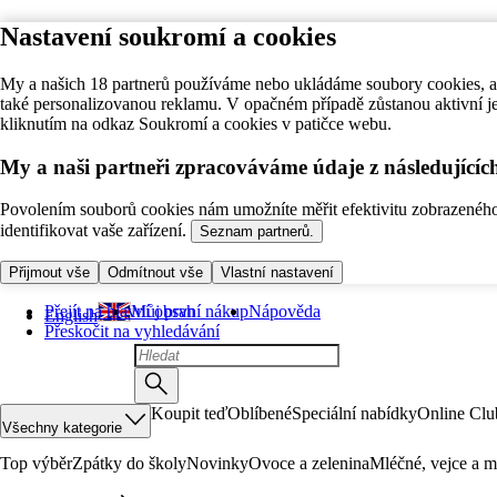
Nastavení soukromí a cookies
My a našich 18 partnerů používáme nebo ukládáme soubory cookies, ab
také personalizovanou reklamu. V opačném případě zůstanou aktivní j
kliknutím na odkaz Soukromí a cookies v patičce webu.
My a naši partneři zpracováváme údaje z následující
Povolením souborů cookies nám umožníte měřit efektivitu zobrazeného o
identifikovat vaše zařízení.
Seznam partnerů.
Přijmout vše
Odmítnout vše
Vlastní nastavení
Přejít na hlavní obsah
Můj první nákup
Nápověda
English
Přeskočit na vyhledávání
Koupit teď
Oblíbené
Speciální nabídky
Online Clu
Všechny kategorie
Top výběr
Zpátky do školy
Novinky
Ovoce a zelenina
Mléčné, vejce a m