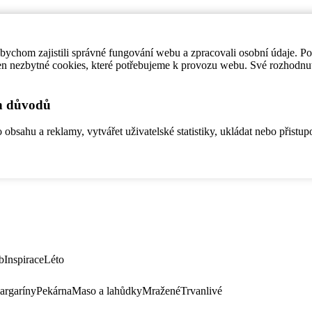
ychom zajistili správné fungování webu a zpracovali osobní údaje. P
en nezbytné cookies, které potřebujeme k provozu webu. Své rozhodnu
ch důvodů
bsahu a reklamy, vytvářet uživatelské statistiky, ukládat nebo přistup
b
Inspirace
Léto
argaríny
Pekárna
Maso a lahůdky
Mražené
Trvanlivé