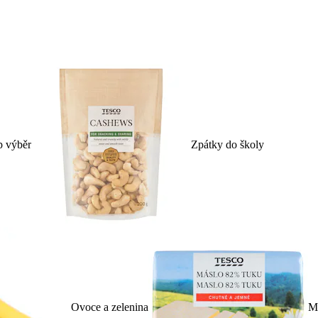
p výběr
Zpátky do školy
Ovoce a zelenina
Ml