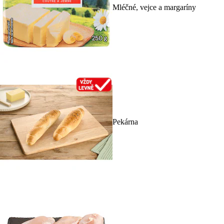
Mléčné, vejce a margaríny
Pekárna