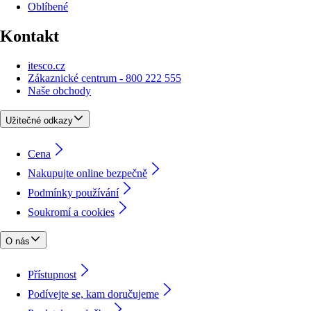
Oblíbené
Kontakt
itesco.cz
Zákaznické centrum - 800 222 555
Naše obchody
Užitečné odkazy
Cena
Nakupujte online bezpečně
Podmínky používání
Soukromí a cookies
O nás
Přístupnost
Podívejte se, kam doručujeme