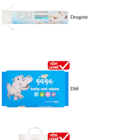
Drogerie
Dítě