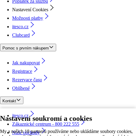
Poplatek za službu
Nastavení Cookies
Možnosti platby
itesco.cz
Clubcard
Pomoc s prvním nákupem
Jak nakupovat
Registrace
Rezervace času
Oblíbené
Kontakt
itesco.cz
Nastavení soukromí a cookies
Zákaznické centrum - 800 222 555
My a našich 18 partnerů používáme nebo ukládáme soubory cookies,
Naše obchody