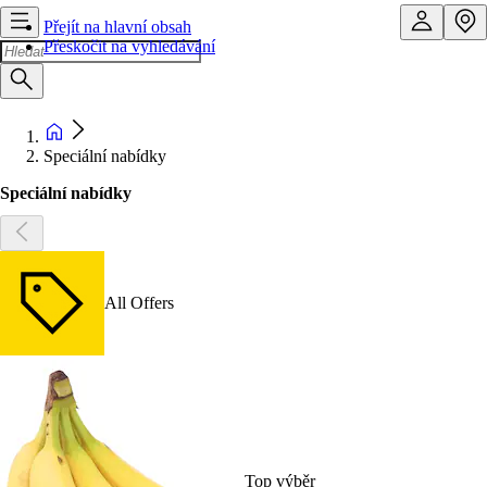
Přejít na hlavní obsah
Přeskočit na vyhledávání
Speciální nabídky
Speciální nabídky
All Offers
Top výběr