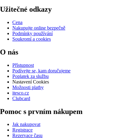
Užitečné odkazy
Cena
Nakupujte online bezpečně
Podmínky používání
Soukromí a cookies
O nás
Přístupnost
Podívejte se, kam doručujeme
Poplatek za službu
Nastavení Cookies
Možnosti platby
itesco.cz
Clubcard
Pomoc s prvním nákupem
Jak nakupovat
Registrace
Rezervace času