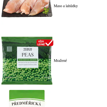
Maso a lahůdky
Mražené