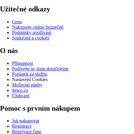
Užitečné odkazy
Cena
Nakupujte online bezpečně
Podmínky používání
Soukromí a cookies
O nás
Přístupnost
Podívejte se, kam doručujeme
Poplatek za službu
Nastavení Cookies
Možnosti platby
itesco.cz
Clubcard
Pomoc s prvním nákupem
Jak nakupovat
Registrace
Rezervace času