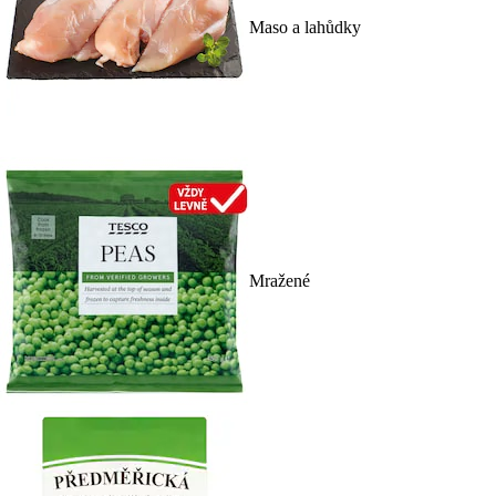
Maso a lahůdky
Mražené