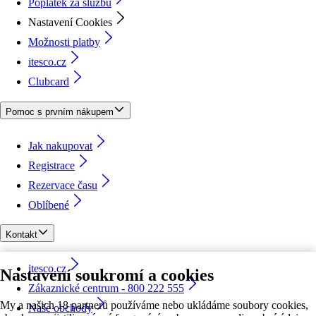
Poplatek za službu
Nastavení Cookies
Možnosti platby
itesco.cz
Clubcard
Pomoc s prvním nákupem
Jak nakupovat
Registrace
Rezervace času
Oblíbené
Kontakt
itesco.cz
Nastavení soukromí a cookies
Zákaznické centrum - 800 222 555
My a našich 18 partnerů používáme nebo ukládáme soubory cookies,
Naše obchody