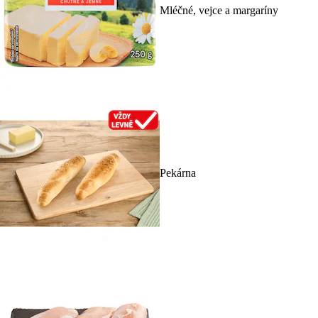
Mléčné, vejce a margaríny
Pekárna