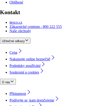
Oblíbené
Kontakt
itesco.cz
Zákaznické centrum - 800 222 555
Naše obchody
Užitečné odkazy
Cena
Nakupujte online bezpečně
Podmínky používání
Soukromí a cookies
O nás
Přístupnost
Podívejte se, kam doručujeme