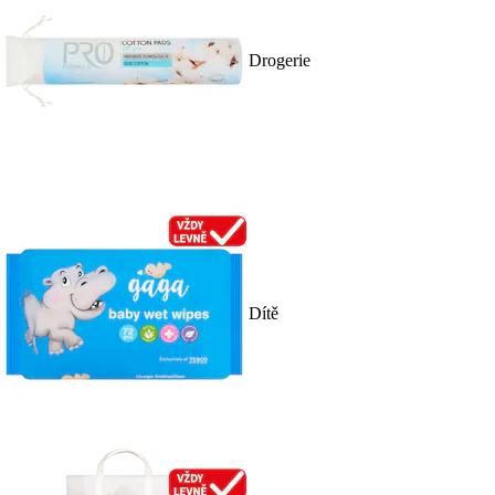
Drogerie
Dítě