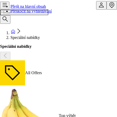
Přejít na hlavní obsah
Přeskočit na vyhledávání
Speciální nabídky
Speciální nabídky
All Offers
Top výběr