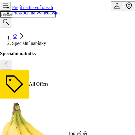
Přejít na hlavní obsah
Přeskočit na vyhledávání
Speciální nabídky
Speciální nabídky
All Offers
Top výběr