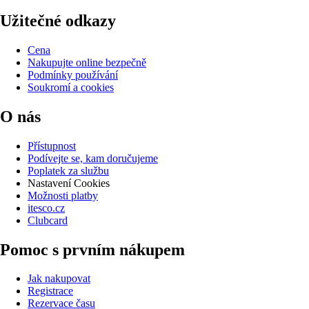
Užitečné odkazy
Cena
Nakupujte online bezpečně
Podmínky používání
Soukromí a cookies
O nás
Přístupnost
Podívejte se, kam doručujeme
Poplatek za službu
Nastavení Cookies
Možnosti platby
itesco.cz
Clubcard
Pomoc s prvním nákupem
Jak nakupovat
Registrace
Rezervace času