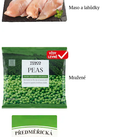
Maso a lahůdky
Mražené