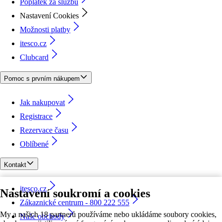
Poplatek za službu
Nastavení Cookies
Možnosti platby
itesco.cz
Clubcard
Pomoc s prvním nákupem
Jak nakupovat
Registrace
Rezervace času
Oblíbené
Kontakt
itesco.cz
Nastavení soukromí a cookies
Zákaznické centrum - 800 222 555
My a našich 18 partnerů používáme nebo ukládáme soubory cookies,
Naše obchody