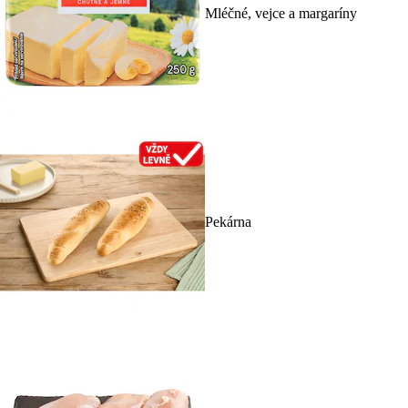
Mléčné, vejce a margaríny
Pekárna