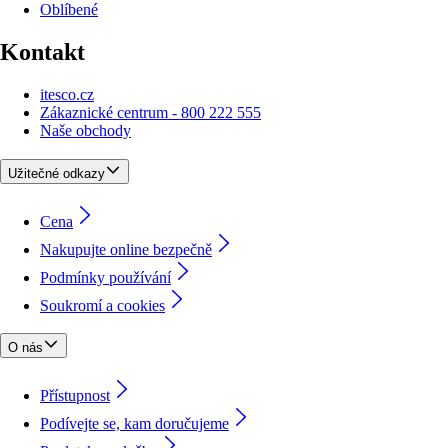
Oblíbené
Kontakt
itesco.cz
Zákaznické centrum - 800 222 555
Naše obchody
Užitečné odkazy
Cena
Nakupujte online bezpečně
Podmínky používání
Soukromí a cookies
O nás
Přístupnost
Podívejte se, kam doručujeme