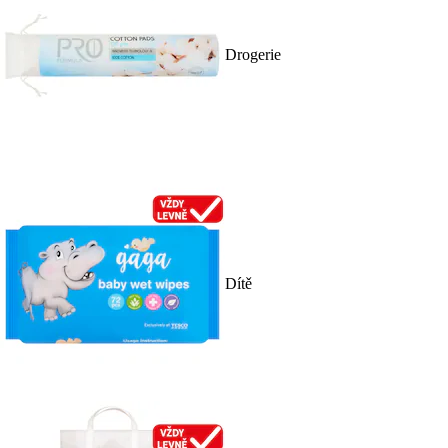
Drogerie
Dítě