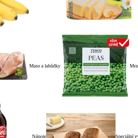
Maso a lahůdky
Mra
Nápoje
Speciální v