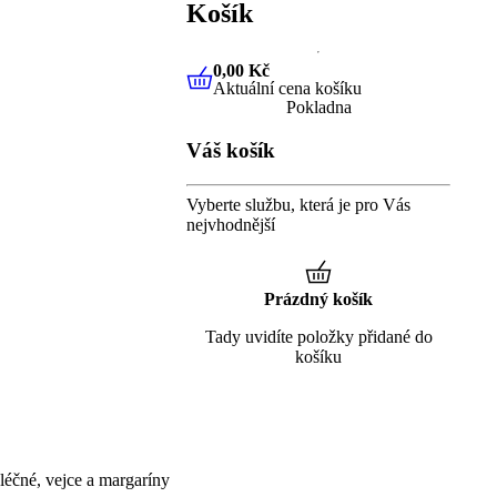
Košík
0,00 Kč
Aktuální cena košíku
0,00 Kč
Aktuální cena košíku
Pokladna
Váš košík
Vyberte službu, která je pro Vás
nejvhodnější
Prázdný košík
Tady uvidíte položky přidané do
košíku
éčné, vejce a margaríny