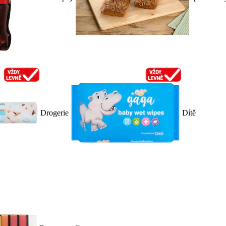
Drogerie
Dítě