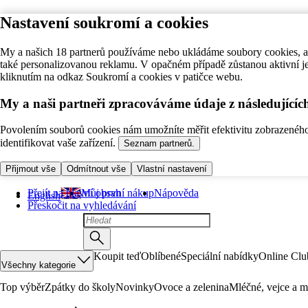
Nastavení soukromí a cookies
My a našich 18 partnerů používáme nebo ukládáme soubory cookies, ab
také personalizovanou reklamu. V opačném případě zůstanou aktivní j
kliknutím na odkaz Soukromí a cookies v patičce webu.
My a naši partneři zpracováváme údaje z následující
Povolením souborů cookies nám umožníte měřit efektivitu zobrazeného o
identifikovat vaše zařízení.
Seznam partnerů.
Přijmout vše
Odmítnout vše
Vlastní nastavení
Přejít na hlavní obsah
Můj první nákup
Nápověda
English
Přeskočit na vyhledávání
Koupit teď
Oblíbené
Speciální nabídky
Online Clu
Všechny kategorie
Top výběr
Zpátky do školy
Novinky
Ovoce a zelenina
Mléčné, vejce a m