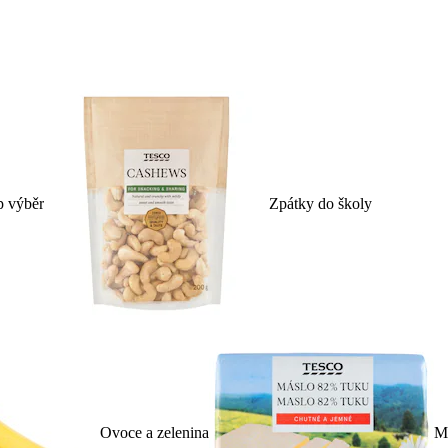
p výběr
Zpátky do školy
Ovoce a zelenina
Ml