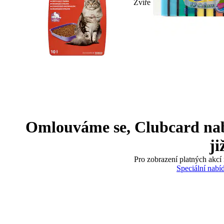
Zvíře
Omlouváme se, Clubcard nabíd
ji
Pro zobrazení platných akcí 
Speciální nabí