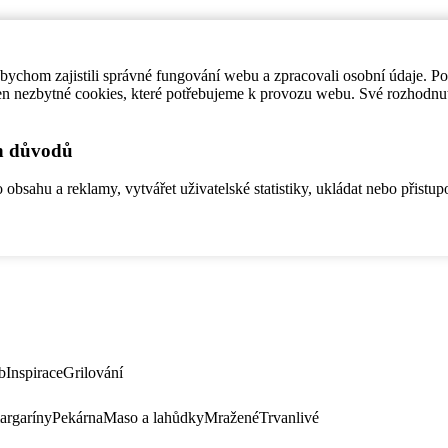
ychom zajistili správné fungování webu a zpracovali osobní údaje. P
en nezbytné cookies, které potřebujeme k provozu webu. Své rozhodnu
ch důvodů
bsahu a reklamy, vytvářet uživatelské statistiky, ukládat nebo přistup
b
Inspirace
Grilování
argaríny
Pekárna
Maso a lahůdky
Mražené
Trvanlivé