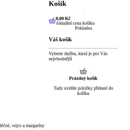
Košík
0,00 Kč
Aktuální cena košíku
0,00 Kč
Aktuální cena košíku
Pokladna
Váš košík
Vyberte službu, která je pro Vás
nejvhodnější
Prázdný košík
Tady uvidíte položky přidané do
košíku
éčné, vejce a margaríny