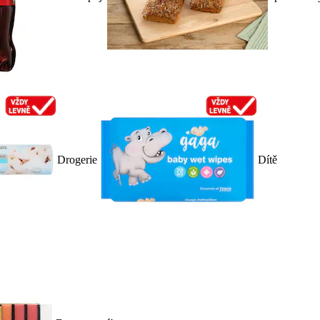
Drogerie
Dítě