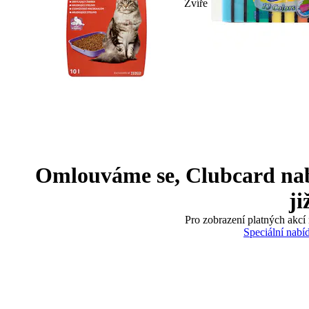
Zvíře
Omlouváme se, Clubcard nabíd
ji
Pro zobrazení platných akcí 
Speciální nabí