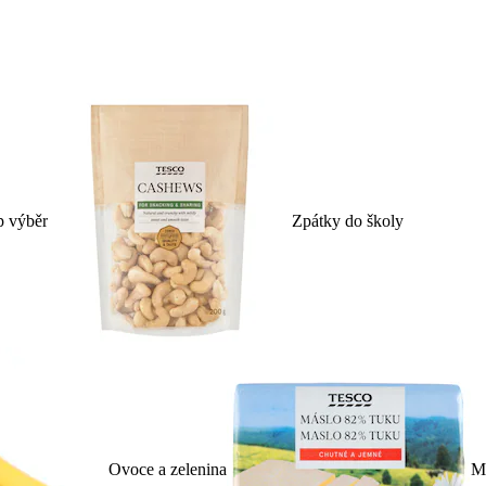
p výběr
Zpátky do školy
Ovoce a zelenina
Ml