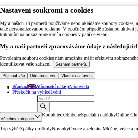
Nastavení soukromí a cookies
My a našich 18 partnerů používáme nebo ukládáme soubory cookies, ab
také personalizovanou reklamu. V opačném případě zůstanou aktivní j
kliknutím na odkaz Soukromí a cookies v patičce webu.
My a naši partneři zpracováváme údaje z následující
Povolením souborů cookies nám umožníte měřit efektivitu zobrazeného o
identifikovat vaše zařízení.
Seznam partnerů.
Přijmout vše
Odmítnout vše
Vlastní nastavení
Přejít na hlavní obsah
Můj první nákup
Nápověda
English
Přeskočit na vyhledávání
Koupit teď
Oblíbené
Speciální nabídky
Online Clu
Všechny kategorie
Top výběr
Zpátky do školy
Novinky
Ovoce a zelenina
Mléčné, vejce a m