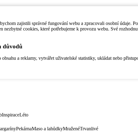
ychom zajistili správné fungování webu a zpracovali osobní údaje. P
en nezbytné cookies, které potřebujeme k provozu webu. Své rozhodnu
ch důvodů
bsahu a reklamy, vytvářet uživatelské statistiky, ukládat nebo přistup
b
Inspirace
Léto
argaríny
Pekárna
Maso a lahůdky
Mražené
Trvanlivé