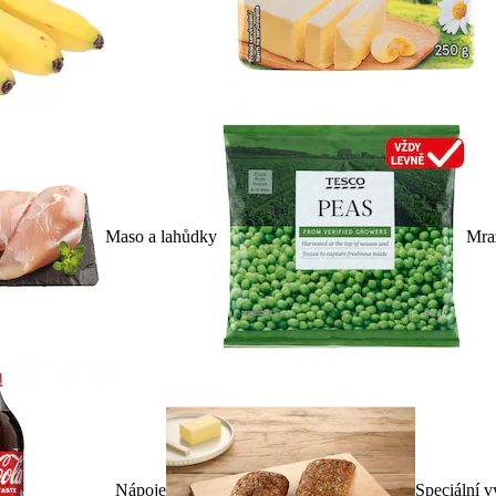
Maso a lahůdky
Mra
Nápoje
Speciální v