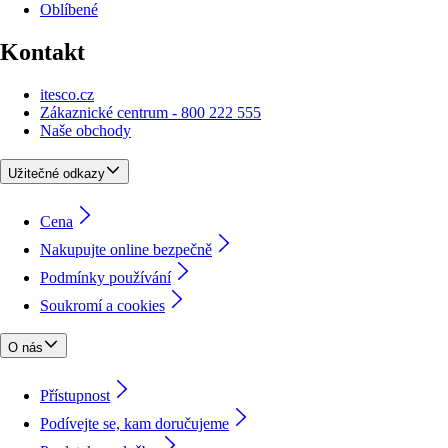
Oblíbené
Kontakt
itesco.cz
Zákaznické centrum - 800 222 555
Naše obchody
Užitečné odkazy
Cena
Nakupujte online bezpečně
Podmínky používání
Soukromí a cookies
O nás
Přístupnost
Podívejte se, kam doručujeme