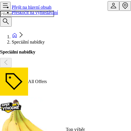
Přejít na hlavní obsah
Přeskočit na vyhledávání
Speciální nabídky
Speciální nabídky
All Offers
Top výběr