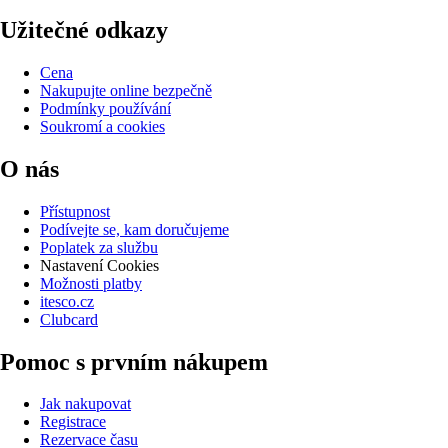
Užitečné odkazy
Cena
Nakupujte online bezpečně
Podmínky používání
Soukromí a cookies
O nás
Přístupnost
Podívejte se, kam doručujeme
Poplatek za službu
Nastavení Cookies
Možnosti platby
itesco.cz
Clubcard
Pomoc s prvním nákupem
Jak nakupovat
Registrace
Rezervace času