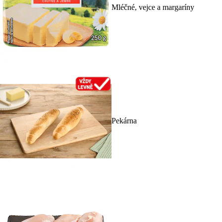
Mléčné, vejce a margaríny
Pekárna