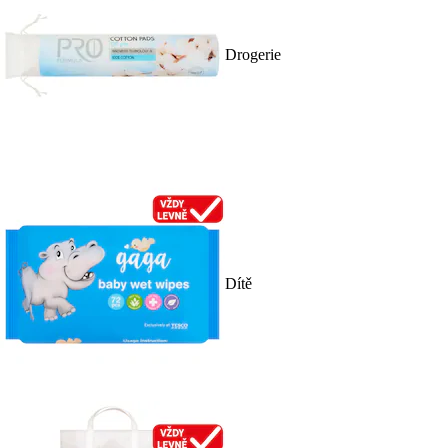
Drogerie
Dítě