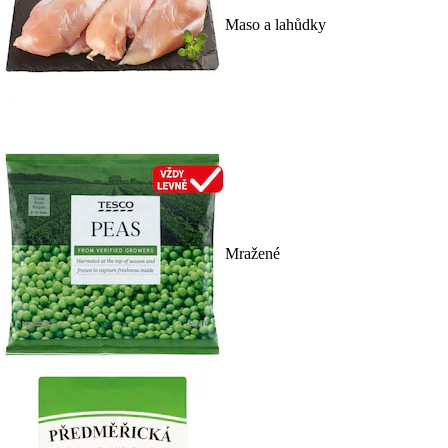
Maso a lahůdky
Mražené