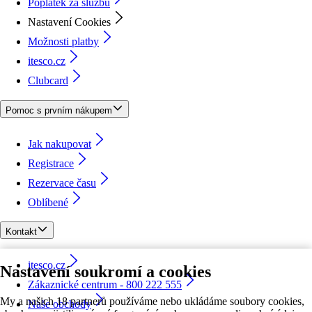
Poplatek za službu
Nastavení Cookies
Možnosti platby
itesco.cz
Clubcard
Pomoc s prvním nákupem
Jak nakupovat
Registrace
Rezervace času
Oblíbené
Kontakt
itesco.cz
Nastavení soukromí a cookies
Zákaznické centrum - 800 222 555
My a našich 18 partnerů používáme nebo ukládáme soubory cookies,
Naše obchody