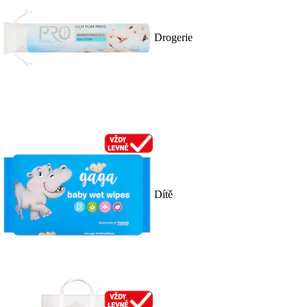
Drogerie
Dítě