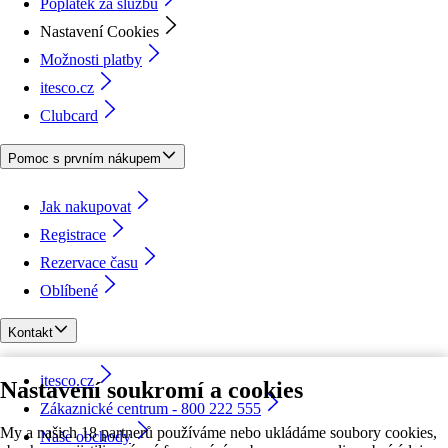
Poplatek za službu
Nastavení Cookies
Možnosti platby
itesco.cz
Clubcard
Pomoc s prvním nákupem
Jak nakupovat
Registrace
Rezervace času
Oblíbené
Kontakt
itesco.cz
Nastavení soukromí a cookies
Zákaznické centrum - 800 222 555
My a našich 18 partnerů používáme nebo ukládáme soubory cookies,
Naše obchody