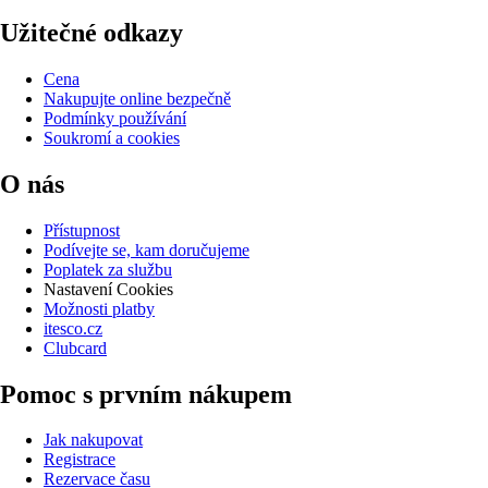
Užitečné odkazy
Cena
Nakupujte online bezpečně
Podmínky používání
Soukromí a cookies
O nás
Přístupnost
Podívejte se, kam doručujeme
Poplatek za službu
Nastavení Cookies
Možnosti platby
itesco.cz
Clubcard
Pomoc s prvním nákupem
Jak nakupovat
Registrace
Rezervace času