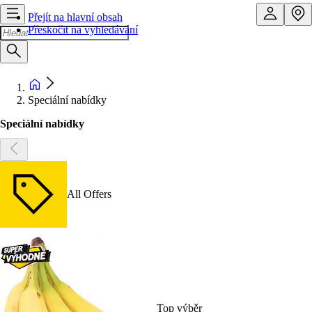
Přejít na hlavní obsah
Přeskočit na vyhledávání
Speciální nabídky
Speciální nabídky
All Offers
Top výběr