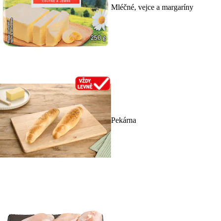
Mléčné, vejce a margaríny
Pekárna