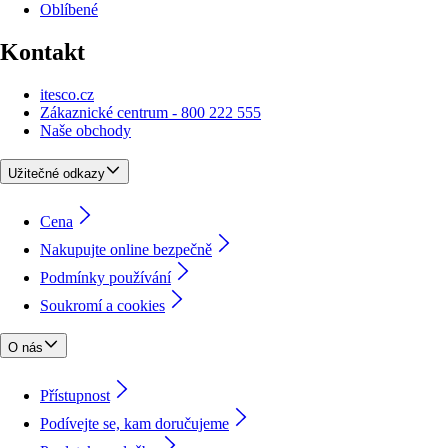
Oblíbené
Kontakt
itesco.cz
Zákaznické centrum - 800 222 555
Naše obchody
Užitečné odkazy
Cena
Nakupujte online bezpečně
Podmínky používání
Soukromí a cookies
O nás
Přístupnost
Podívejte se, kam doručujeme