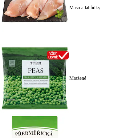
Maso a lahůdky
Mražené