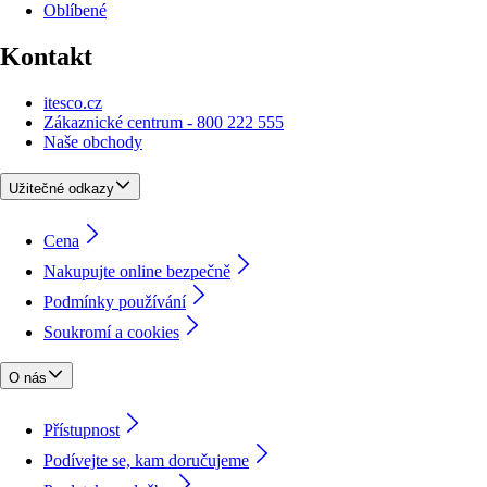
Oblíbené
Kontakt
itesco.cz
Zákaznické centrum - 800 222 555
Naše obchody
Užitečné odkazy
Cena
Nakupujte online bezpečně
Podmínky používání
Soukromí a cookies
O nás
Přístupnost
Podívejte se, kam doručujeme