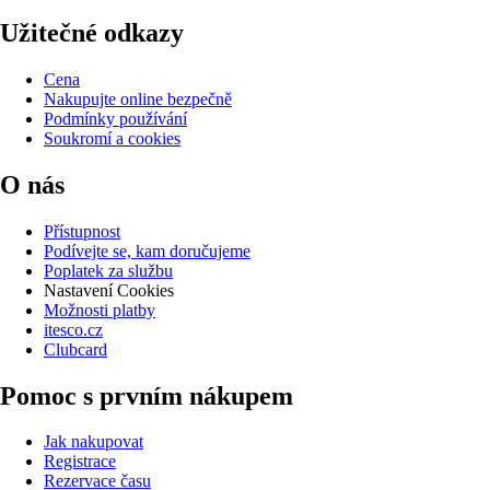
Užitečné odkazy
Cena
Nakupujte online bezpečně
Podmínky používání
Soukromí a cookies
O nás
Přístupnost
Podívejte se, kam doručujeme
Poplatek za službu
Nastavení Cookies
Možnosti platby
itesco.cz
Clubcard
Pomoc s prvním nákupem
Jak nakupovat
Registrace
Rezervace času