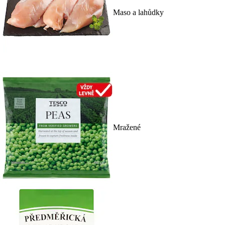
Maso a lahůdky
Mražené