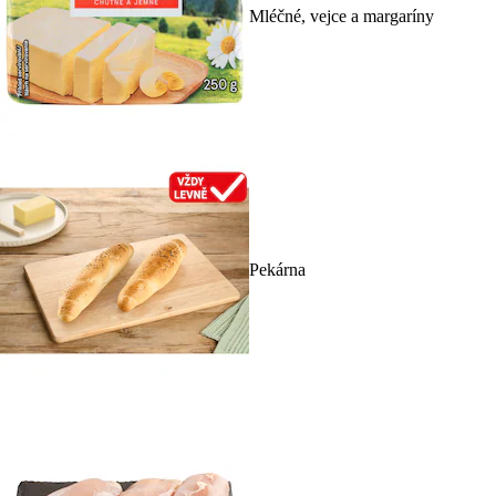
Mléčné, vejce a margaríny
Pekárna