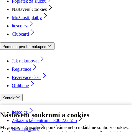
Poplatek za službu
Nastavení Cookies
Možnosti platby
itesco.cz
Clubcard
Pomoc s prvním nákupem
Jak nakupovat
Registrace
Rezervace času
Oblíbené
Kontakt
itesco.cz
Nastavení soukromí a cookies
Zákaznické centrum - 800 222 555
My a našich 18 partnerů používáme nebo ukládáme soubory cookies,
Naše obchody