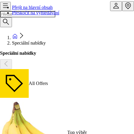
Přejít na hlavní obsah
Přeskočit na vyhledávání
Speciální nabídky
Speciální nabídky
All Offers
Top výběr