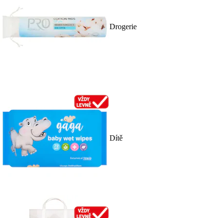
Drogerie
Dítě