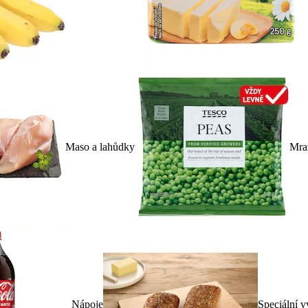
Maso a lahůdky
Mra
Nápoje
Speciální v