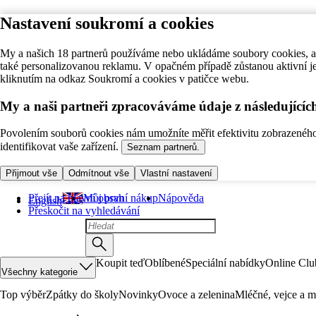
Nastavení soukromí a cookies
My a našich 18 partnerů používáme nebo ukládáme soubory cookies, ab
také personalizovanou reklamu. V opačném případě zůstanou aktivní j
kliknutím na odkaz Soukromí a cookies v patičce webu.
My a naši partneři zpracováváme údaje z následující
Povolením souborů cookies nám umožníte měřit efektivitu zobrazeného o
identifikovat vaše zařízení.
Seznam partnerů.
Přijmout vše
Odmítnout vše
Vlastní nastavení
Přejít na hlavní obsah
Můj první nákup
Nápověda
English
Přeskočit na vyhledávání
Koupit teď
Oblíbené
Speciální nabídky
Online Clu
Všechny kategorie
Top výběr
Zpátky do školy
Novinky
Ovoce a zelenina
Mléčné, vejce a m