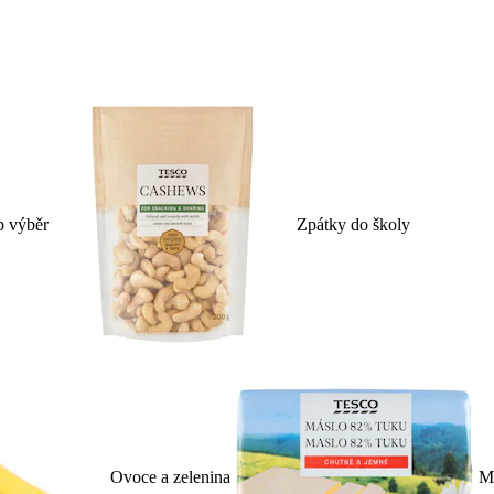
p výběr
Zpátky do školy
Ovoce a zelenina
Ml