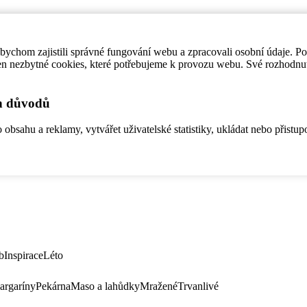
ychom zajistili správné fungování webu a zpracovali osobní údaje. P
en nezbytné cookies, které potřebujeme k provozu webu. Své rozhodnu
ch důvodů
bsahu a reklamy, vytvářet uživatelské statistiky, ukládat nebo přistup
b
Inspirace
Léto
argaríny
Pekárna
Maso a lahůdky
Mražené
Trvanlivé