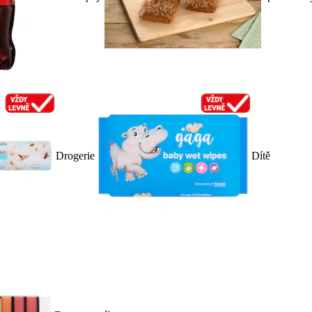
Drogerie
Dítě