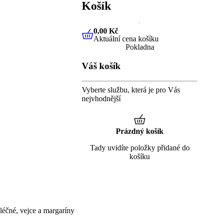
Košík
0,00 Kč
Aktuální cena košíku
0,00 Kč
Aktuální cena košíku
Pokladna
Váš košík
Vyberte službu, která je pro Vás
nejvhodnější
Prázdný košík
Tady uvidíte položky přidané do
košíku
éčné, vejce a margaríny