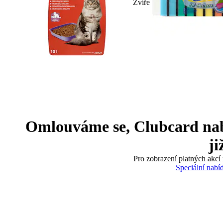
Zvíře
Omlouváme se, Clubcard nabíd
ji
Pro zobrazení platných akcí 
Speciální nabí