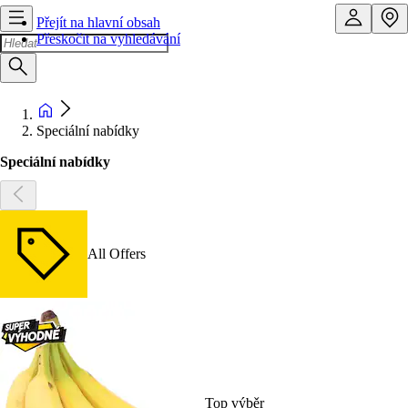
Přejít na hlavní obsah
Přeskočit na vyhledávání
Speciální nabídky
Speciální nabídky
All Offers
Top výběr