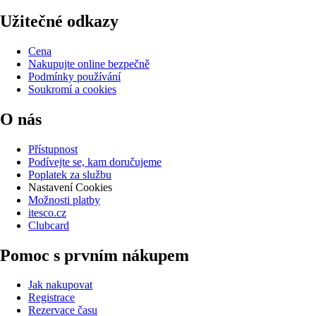
Užitečné odkazy
Cena
Nakupujte online bezpečně
Podmínky používání
Soukromí a cookies
O nás
Přístupnost
Podívejte se, kam doručujeme
Poplatek za službu
Nastavení Cookies
Možnosti platby
itesco.cz
Clubcard
Pomoc s prvním nákupem
Jak nakupovat
Registrace
Rezervace času