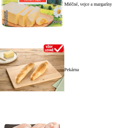
Mléčné, vejce a margaríny
Pekárna