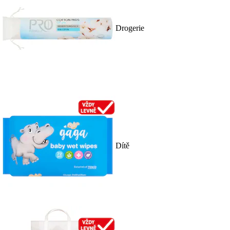
Drogerie
Dítě