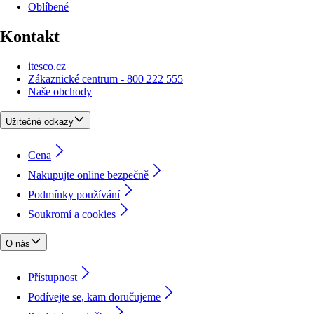
Oblíbené
Kontakt
itesco.cz
Zákaznické centrum - 800 222 555
Naše obchody
Užitečné odkazy
Cena
Nakupujte online bezpečně
Podmínky používání
Soukromí a cookies
O nás
Přístupnost
Podívejte se, kam doručujeme