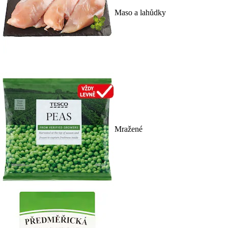
Maso a lahůdky
Mražené