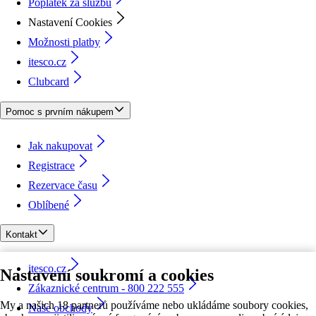
Poplatek za službu
Nastavení Cookies
Možnosti platby
itesco.cz
Clubcard
Pomoc s prvním nákupem
Jak nakupovat
Registrace
Rezervace času
Oblíbené
Kontakt
itesco.cz
Nastavení soukromí a cookies
Zákaznické centrum - 800 222 555
My a našich 18 partnerů používáme nebo ukládáme soubory cookies,
Naše obchody