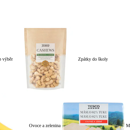
p výběr
Zpátky do školy
Ovoce a zelenina
Ml