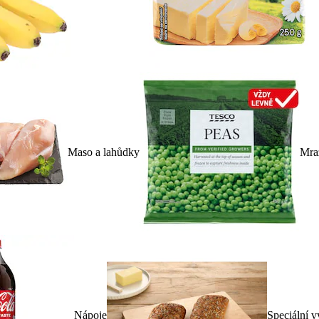
Maso a lahůdky
Mra
Nápoje
Speciální v