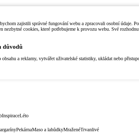
ychom zajistili správné fungování webu a zpracovali osobní údaje. P
en nezbytné cookies, které potřebujeme k provozu webu. Své rozhodnu
ch důvodů
bsahu a reklamy, vytvářet uživatelské statistiky, ukládat nebo přistup
b
Inspirace
Léto
argaríny
Pekárna
Maso a lahůdky
Mražené
Trvanlivé