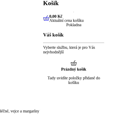
Košík
0,00 Kč
Aktuální cena košíku
0,00 Kč
Aktuální cena košíku
Pokladna
Váš košík
Vyberte službu, která je pro Vás
nejvhodnější
Prázdný košík
Tady uvidíte položky přidané do
košíku
éčné, vejce a margaríny