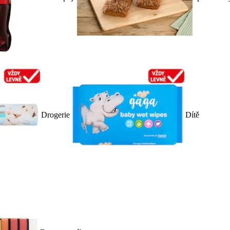
Drogerie
Dítě