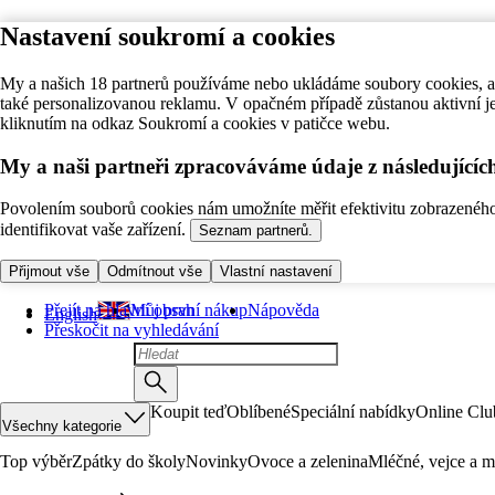
Nastavení soukromí a cookies
My a našich 18 partnerů používáme nebo ukládáme soubory cookies, ab
také personalizovanou reklamu. V opačném případě zůstanou aktivní j
kliknutím na odkaz Soukromí a cookies v patičce webu.
My a naši partneři zpracováváme údaje z následující
Povolením souborů cookies nám umožníte měřit efektivitu zobrazeného o
identifikovat vaše zařízení.
Seznam partnerů.
Přijmout vše
Odmítnout vše
Vlastní nastavení
Přejít na hlavní obsah
Můj první nákup
Nápověda
English
Přeskočit na vyhledávání
Koupit teď
Oblíbené
Speciální nabídky
Online Clu
Všechny kategorie
Top výběr
Zpátky do školy
Novinky
Ovoce a zelenina
Mléčné, vejce a m