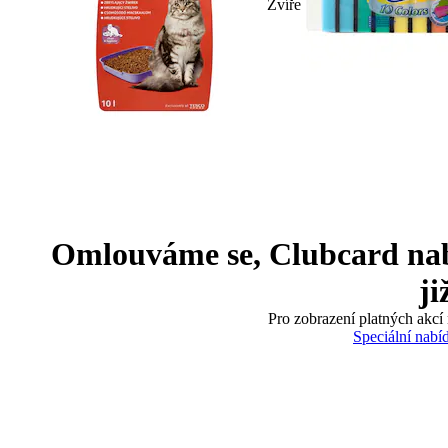
Zvíře
Omlouváme se, Clubcard nabíd
ji
Pro zobrazení platných akcí 
Speciální nabí