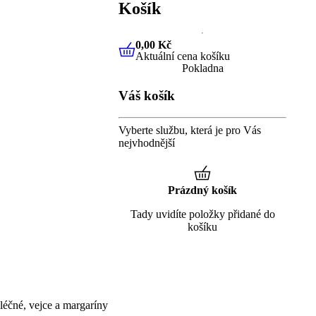
Košík
0,00 Kč
Aktuální cena košíku
0,00 Kč
Aktuální cena košíku
Pokladna
Váš košík
Vyberte službu, která je pro Vás
nejvhodnější
Prázdný košík
Tady uvidíte položky přidané do
košíku
éčné, vejce a margaríny