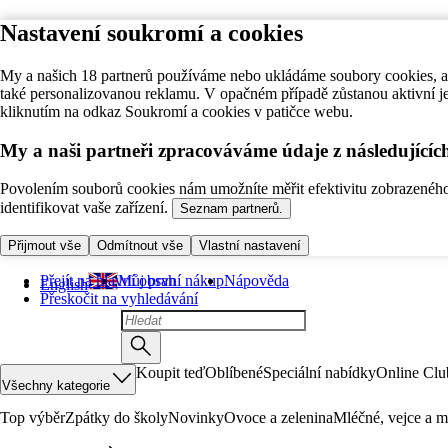
Nastavení soukromí a cookies
My a našich 18 partnerů používáme nebo ukládáme soubory cookies, ab
také personalizovanou reklamu. V opačném případě zůstanou aktivní j
kliknutím na odkaz Soukromí a cookies v patičce webu.
My a naši partneři zpracováváme údaje z následující
Povolením souborů cookies nám umožníte měřit efektivitu zobrazeného o
identifikovat vaše zařízení.
Seznam partnerů.
Přijmout vše
Odmítnout vše
Vlastní nastavení
Přejít na hlavní obsah
Můj první nákup
Nápověda
English
Přeskočit na vyhledávání
Koupit teď
Oblíbené
Speciální nabídky
Online Clu
Všechny kategorie
Top výběr
Zpátky do školy
Novinky
Ovoce a zelenina
Mléčné, vejce a m