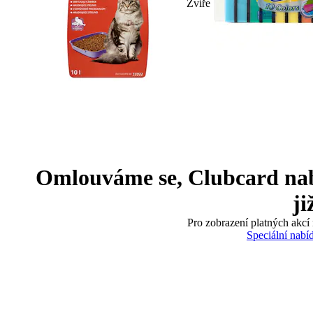
Zvíře
Omlouváme se, Clubcard nabíd
ji
Pro zobrazení platných akcí 
Speciální nabí