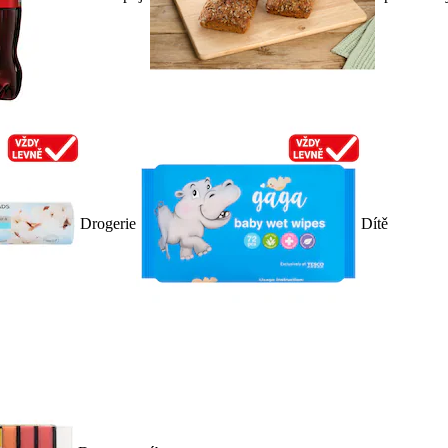
Drogerie
Dítě