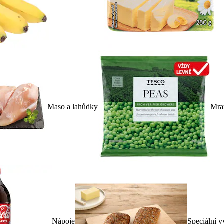
Maso a lahůdky
Mra
Nápoje
Speciální v