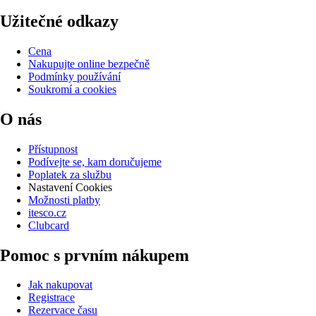
Užitečné odkazy
Cena
Nakupujte online bezpečně
Podmínky používání
Soukromí a cookies
O nás
Přístupnost
Podívejte se, kam doručujeme
Poplatek za službu
Nastavení Cookies
Možnosti platby
itesco.cz
Clubcard
Pomoc s prvním nákupem
Jak nakupovat
Registrace
Rezervace času