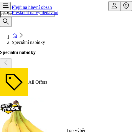
Přejít na hlavní obsah
Přeskočit na vyhledávání
Speciální nabídky
Speciální nabídky
All Offers
Top výběr