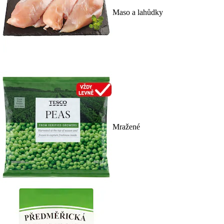
Maso a lahůdky
Mražené