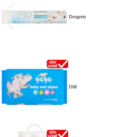
Drogerie
Dítě