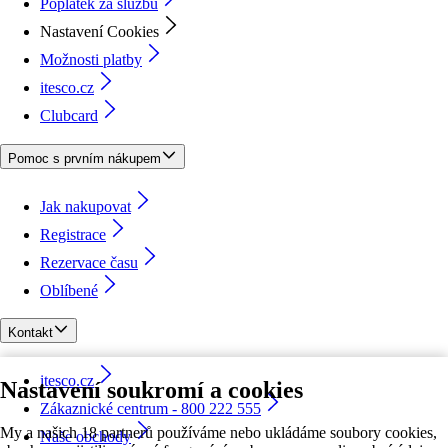
Poplatek za službu
Nastavení Cookies
Možnosti platby
itesco.cz
Clubcard
Pomoc s prvním nákupem
Jak nakupovat
Registrace
Rezervace času
Oblíbené
Kontakt
itesco.cz
Nastavení soukromí a cookies
Zákaznické centrum - 800 222 555
My a našich 18 partnerů používáme nebo ukládáme soubory cookies,
Naše obchody