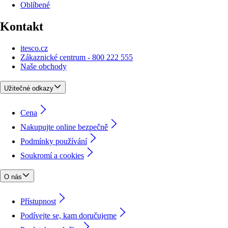
Oblíbené
Kontakt
itesco.cz
Zákaznické centrum - 800 222 555
Naše obchody
Užitečné odkazy
Cena
Nakupujte online bezpečně
Podmínky používání
Soukromí a cookies
O nás
Přístupnost
Podívejte se, kam doručujeme