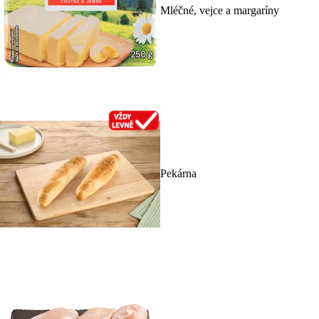
Mléčné, vejce a margaríny
Pekárna