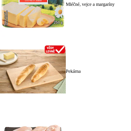
Mléčné, vejce a margaríny
Pekárna