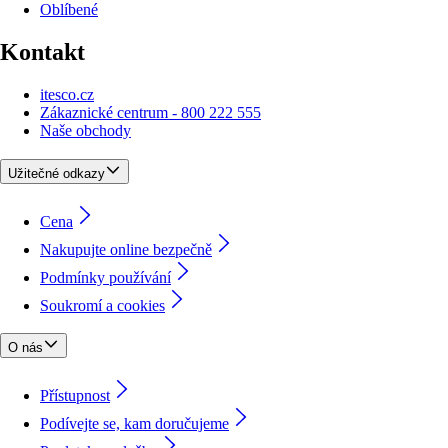
Oblíbené
Kontakt
itesco.cz
Zákaznické centrum - 800 222 555
Naše obchody
Užitečné odkazy
Cena
Nakupujte online bezpečně
Podmínky používání
Soukromí a cookies
O nás
Přístupnost
Podívejte se, kam doručujeme