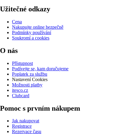
Užitečné odkazy
Cena
Nakupujte online bezpečně
Podmínky používání
Soukromí a cookies
O nás
Přístupnost
Podívejte se, kam doručujeme
Poplatek za službu
Nastavení Cookies
Možnosti platby
itesco.cz
Clubcard
Pomoc s prvním nákupem
Jak nakupovat
Registrace
Rezervace času