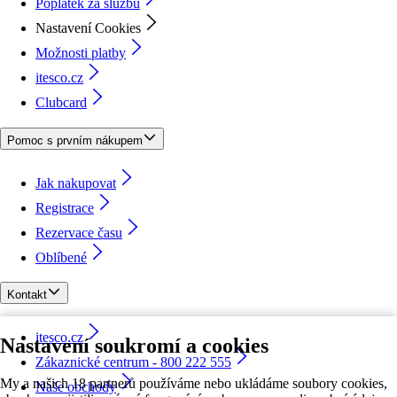
Poplatek za službu
Nastavení Cookies
Možnosti platby
itesco.cz
Clubcard
Pomoc s prvním nákupem
Jak nakupovat
Registrace
Rezervace času
Oblíbené
Kontakt
itesco.cz
Nastavení soukromí a cookies
Zákaznické centrum - 800 222 555
My a našich 18 partnerů používáme nebo ukládáme soubory cookies,
Naše obchody