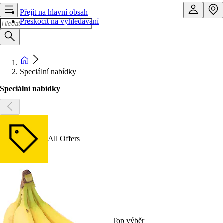
Přejít na hlavní obsah
Přeskočit na vyhledávání
Speciální nabídky
Speciální nabídky
All Offers
Top výběr