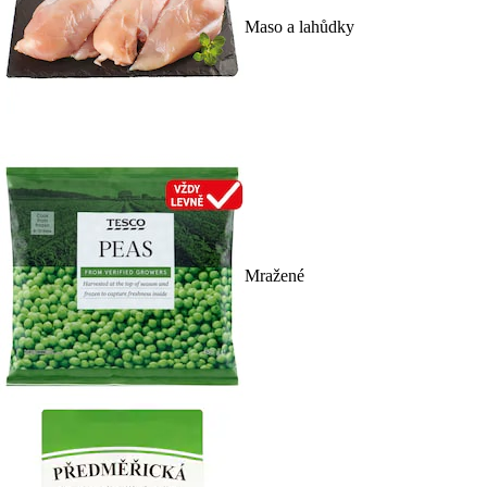
Maso a lahůdky
Mražené