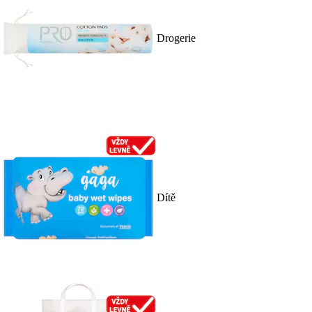
Drogerie
Dítě