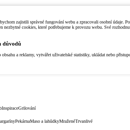
ychom zajistili správné fungování webu a zpracovali osobní údaje. P
en nezbytné cookies, které potřebujeme k provozu webu. Své rozhodnu
ch důvodů
bsahu a reklamy, vytvářet uživatelské statistiky, ukládat nebo přistup
b
Inspirace
Grilování
argaríny
Pekárna
Maso a lahůdky
Mražené
Trvanlivé