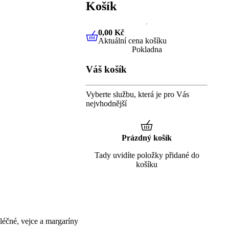
Košík
0,00 Kč
Aktuální cena košíku
0,00 Kč
Aktuální cena košíku
Pokladna
Váš košík
Vyberte službu, která je pro Vás
nejvhodnější
Prázdný košík
Tady uvidíte položky přidané do
košíku
éčné, vejce a margaríny