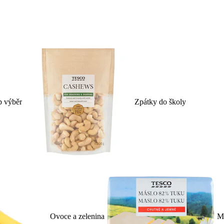
p výběr
Zpátky do školy
Ovoce a zelenina
Ml