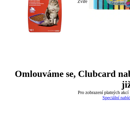
Zvíře
Omlouváme se, Clubcard nabíd
ji
Pro zobrazení platných akcí 
Speciální nabí