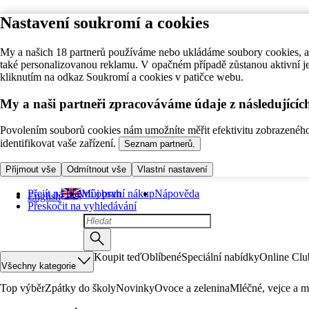
Nastavení soukromí a cookies
My a našich 18 partnerů používáme nebo ukládáme soubory cookies, ab
také personalizovanou reklamu. V opačném případě zůstanou aktivní j
kliknutím na odkaz Soukromí a cookies v patičce webu.
My a naši partneři zpracováváme údaje z následující
Povolením souborů cookies nám umožníte měřit efektivitu zobrazeného o
identifikovat vaše zařízení.
Seznam partnerů.
Přijmout vše
Odmítnout vše
Vlastní nastavení
Přejít na hlavní obsah
Můj první nákup
Nápověda
English
Přeskočit na vyhledávání
Koupit teď
Oblíbené
Speciální nabídky
Online Clu
Všechny kategorie
Top výběr
Zpátky do školy
Novinky
Ovoce a zelenina
Mléčné, vejce a m