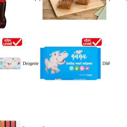
Drogerie
Dítě