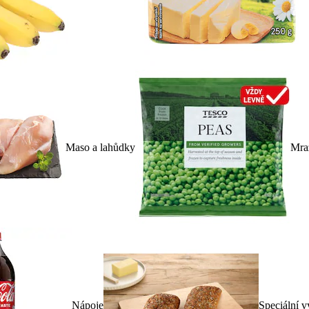
Maso a lahůdky
Mra
Nápoje
Speciální v