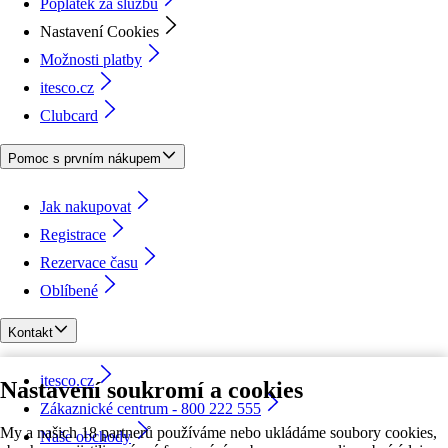
Poplatek za službu
Nastavení Cookies
Možnosti platby
itesco.cz
Clubcard
Pomoc s prvním nákupem
Jak nakupovat
Registrace
Rezervace času
Oblíbené
Kontakt
itesco.cz
Nastavení soukromí a cookies
Zákaznické centrum - 800 222 555
My a našich 18 partnerů používáme nebo ukládáme soubory cookies,
Naše obchody