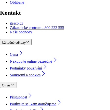
Oblíbené
Kontakt
itesco.cz
Zákaznické centrum - 800 222 555
Naše obchody
Užitečné odkazy
Cena
Nakupujte online bezpečně
Podmínky používání
Soukromí a cookies
O nás
Přístupnost
Podívejte se, kam doručujeme