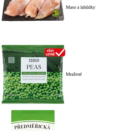
Maso a lahůdky
Mražené