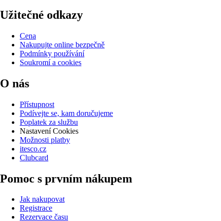
Užitečné odkazy
Cena
Nakupujte online bezpečně
Podmínky používání
Soukromí a cookies
O nás
Přístupnost
Podívejte se, kam doručujeme
Poplatek za službu
Nastavení Cookies
Možnosti platby
itesco.cz
Clubcard
Pomoc s prvním nákupem
Jak nakupovat
Registrace
Rezervace času