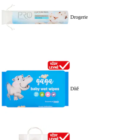
Drogerie
Dítě