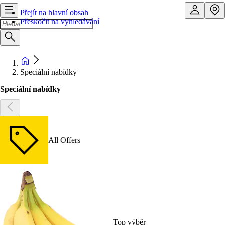
Přejít na hlavní obsah
Přeskočit na vyhledávání
Speciální nabídky
Speciální nabídky
All Offers
Top výběr