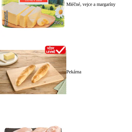
Mléčné, vejce a margaríny
Pekárna