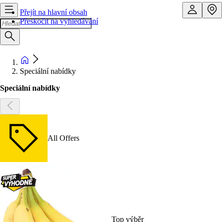
Přejít na hlavní obsah
Přeskočit na vyhledávání
Speciální nabídky
Speciální nabídky
All Offers
Top výběr