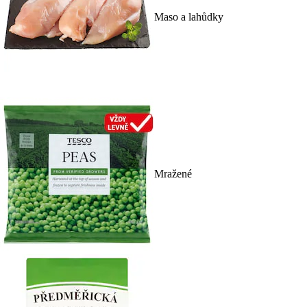
Maso a lahůdky
Mražené