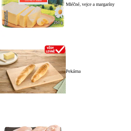
Mléčné, vejce a margaríny
Pekárna