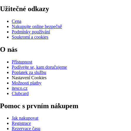
Užitečné odkazy
Cena
Nakupujte online bezpečně
Podmínky používání
Soukromí a cookies
O nás
Přístupnost
Podívejte se, kam doručujeme
Poplatek za službu
Nastavení Cookies
Možnosti platby
itesco.cz
Clubcard
Pomoc s prvním nákupem
Jak nakupovat
Registrace
Rezervace času