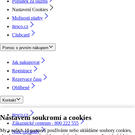
Poplatek za službu
Nastavení Cookies
Možnosti platby
itesco.cz
Clubcard
Pomoc s prvním nákupem
Jak nakupovat
Registrace
Rezervace času
Oblíbené
Kontakt
itesco.cz
Nastavení soukromí a cookies
Zákaznické centrum - 800 222 555
My a našich 18 partnerů používáme nebo ukládáme soubory cookies,
Naše obchody