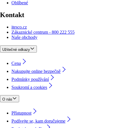
Oblíbené
Kontakt
itesco.cz
Zákaznické centrum - 800 222 555
Naše obchody
Užitečné odkazy
Cena
Nakupujte online bezpečně
Podmínky používání
Soukromí a cookies
O nás
Přístupnost
Podívejte se, kam doručujeme