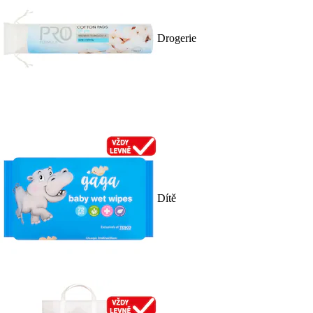
Drogerie
Dítě