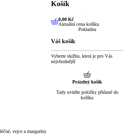
Košík
0,00 Kč
Aktuální cena košíku
0,00 Kč
Aktuální cena košíku
Pokladna
Váš košík
Vyberte službu, která je pro Vás
nejvhodnější
Prázdný košík
Tady uvidíte položky přidané do
košíku
éčné, vejce a margaríny