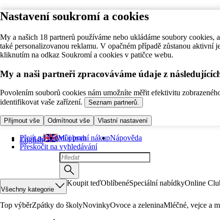
Nastavení soukromí a cookies
My a našich 18 partnerů používáme nebo ukládáme soubory cookies, ab
také personalizovanou reklamu. V opačném případě zůstanou aktivní j
kliknutím na odkaz Soukromí a cookies v patičce webu.
My a naši partneři zpracováváme údaje z následující
Povolením souborů cookies nám umožníte měřit efektivitu zobrazeného o
identifikovat vaše zařízení.
Seznam partnerů.
Přijmout vše
Odmítnout vše
Vlastní nastavení
Přejít na hlavní obsah
Můj první nákup
Nápověda
English
Přeskočit na vyhledávání
Koupit teď
Oblíbené
Speciální nabídky
Online Clu
Všechny kategorie
Top výběr
Zpátky do školy
Novinky
Ovoce a zelenina
Mléčné, vejce a m