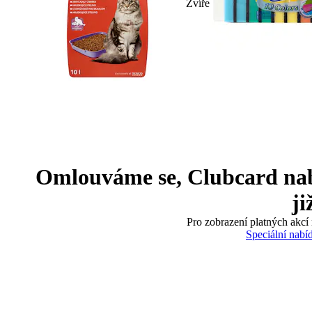
Zvíře
Omlouváme se, Clubcard nabíd
ji
Pro zobrazení platných akcí 
Speciální nabí