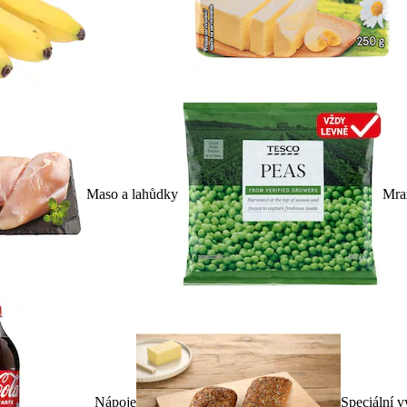
Maso a lahůdky
Mra
Nápoje
Speciální v