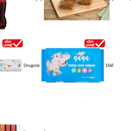
Drogerie
Dítě