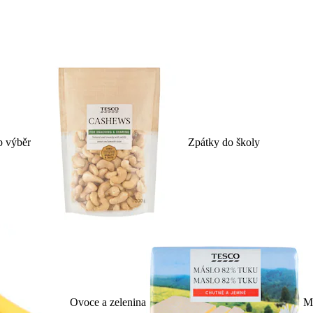
p výběr
Zpátky do školy
Ovoce a zelenina
Ml