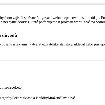
ychom zajistili správné fungování webu a zpracovali osobní údaje. P
en nezbytné cookies, které potřebujeme k provozu webu. Své rozhodnu
ch důvodů
bsahu a reklamy, vytvářet uživatelské statistiky, ukládat nebo přistup
b
Inspirace
Léto
argaríny
Pekárna
Maso a lahůdky
Mražené
Trvanlivé