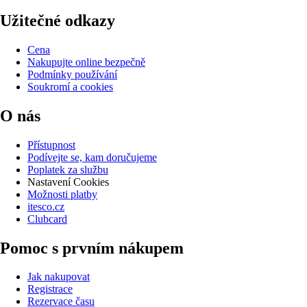
Užitečné odkazy
Cena
Nakupujte online bezpečně
Podmínky používání
Soukromí a cookies
O nás
Přístupnost
Podívejte se, kam doručujeme
Poplatek za službu
Nastavení Cookies
Možnosti platby
itesco.cz
Clubcard
Pomoc s prvním nákupem
Jak nakupovat
Registrace
Rezervace času