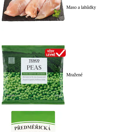
Maso a lahůdky
Mražené