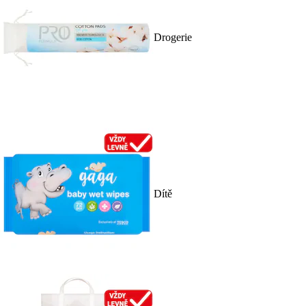
Drogerie
Dítě