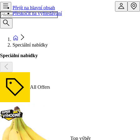
Přejít na hlavní obsah
Přeskočit na vyhledávání
Speciální nabídky
Speciální nabídky
All Offers
Top výběr