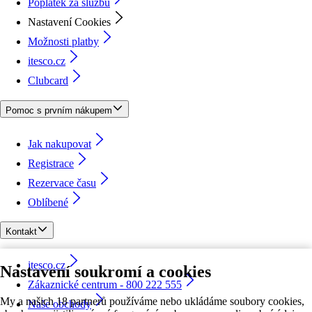
Poplatek za službu
Nastavení Cookies
Možnosti platby
itesco.cz
Clubcard
Pomoc s prvním nákupem
Jak nakupovat
Registrace
Rezervace času
Oblíbené
Kontakt
itesco.cz
Nastavení soukromí a cookies
Zákaznické centrum - 800 222 555
My a našich 18 partnerů používáme nebo ukládáme soubory cookies,
Naše obchody