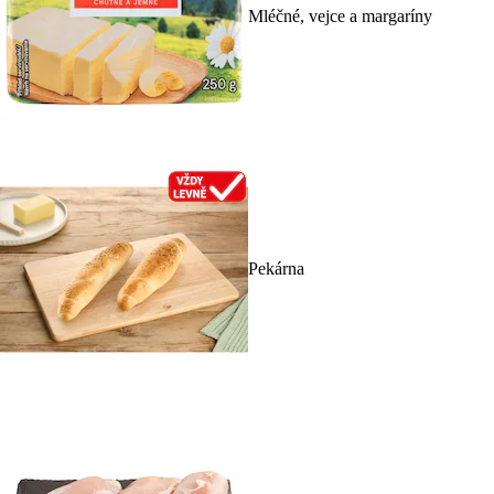
Mléčné, vejce a margaríny
Pekárna