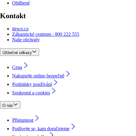
Oblíbené
Kontakt
itesco.cz
Zákaznické centrum - 800 222 555
Naše obchody
Užitečné odkazy
Cena
Nakupujte online bezpečně
Podmínky používání
Soukromí a cookies
O nás
Přístupnost
Podívejte se, kam doručujeme